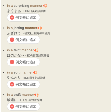
in
a
surprising
manner
よくまあ
- EDR日英対訳辞書
例文帳に追加
+
in
a
jesting
manner
ふざけて.
- 研究社 新英和中辞典
例文帳に追加
+
in
a
faint
manner
ほのかな〜
- EDR日英対訳辞書
例文帳に追加
+
in
a
soft
manner
やんわり
- EDR日英対訳辞書
例文帳に追加
+
in
a
swift
manner
敏速に
- EDR日英対訳辞書
例文帳に追加
+