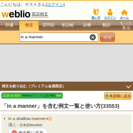
こんにちは、
ゲスト
さん[
ログイン
]
英語例文
使い方
ログイン
ホーム
もっと
辞書
例文
質問箱
単語帳
診断
翻訳
見る
例文を絞り込む（プレミアム会員限定）
「in a manner」を含む例文一覧と使い方(33553)
in
a
shallow
manner
浅く
- 日本語WordNet
例文帳に追加
+