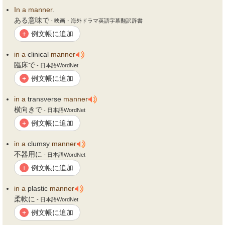
In
a
manner
.
ある意味で
- 映画・海外ドラマ英語字幕翻訳辞書
例文帳に追加
+
in
a
clinical
manner
臨床で
- 日本語WordNet
例文帳に追加
+
in
a
transverse
manner
横向きで
- 日本語WordNet
例文帳に追加
+
in
a
clumsy
manner
不器用に
- 日本語WordNet
例文帳に追加
+
in
a
plastic
manner
柔軟に
- 日本語WordNet
例文帳に追加
+