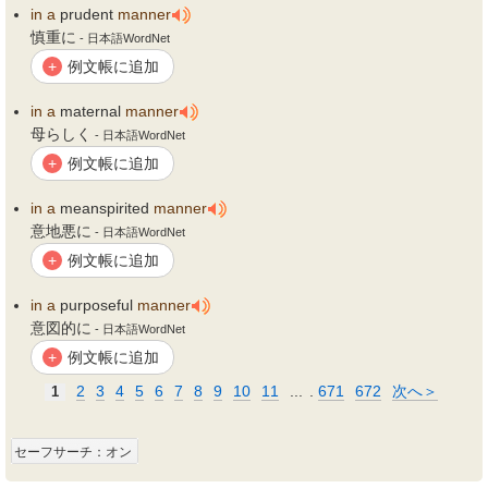
in
a
prudent
manner
慎重に
- 日本語WordNet
例文帳に追加
+
in
a
maternal
manner
母らしく
- 日本語WordNet
例文帳に追加
+
in
a
meanspirited
manner
意地悪に
- 日本語WordNet
例文帳に追加
+
in
a
purposeful
manner
意図的に
- 日本語WordNet
例文帳に追加
+
2
3
4
5
6
7
8
9
10
11
...
.
671
672
次へ＞
1
セーフサーチ：オン