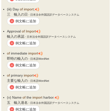
(iii) Day
of
import
;
三 輸入の日
- 日本法令外国語訳データベースシステム
例文帳に追加
+
Approval
of
Import
輸入の承認
- 日本法令外国語訳データベースシステム
例文帳に追加
+
of
immediate
import
即時の輸入の
- 日本語WordNet
例文帳に追加
+
of
primary
import
主要な輸入の
- 日本語WordNet
例文帳に追加
+
(v) Name
of
the
import
harbor.
五 輸入港名
- 日本法令外国語訳データベースシステム
例文帳に追加
+