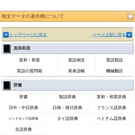
例文データの著作権について
トップページに戻る
ページ上部に戻る
英和和英
英和・和英
英語例文
英語類語
英語の質問箱
英単語帳
機械翻訳
辞書
辞書
類語辞典
英和・和英辞典
日中・中日辞典
日韓・韓日辞典
フランス語辞典
タイ語辞典
ベトナム語辞典
インドネシア語辞典
古語辞典