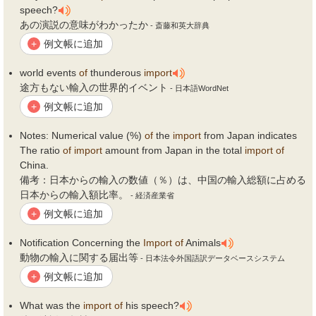
speech?
あの演説の意味がわかったか
- 斎藤和英大辞典
例文帳に追加
+
world events
of
thunderous
import
途方もない輸入の世界的イベント
- 日本語WordNet
例文帳に追加
+
Notes: Numerical value (%)
of
the
import
from Japan indicates
The ratio
of
import
amount from Japan in the total
import
of
China.
備考：日本からの輸入の数値（％）は、中国の輸入総額に占める
日本からの輸入額比率。
- 経済産業省
例文帳に追加
+
Notification Concerning the
Import
of
Animals
動物の輸入に関する届出等
- 日本法令外国語訳データベースシステム
例文帳に追加
+
What was the
import
of
his speech?