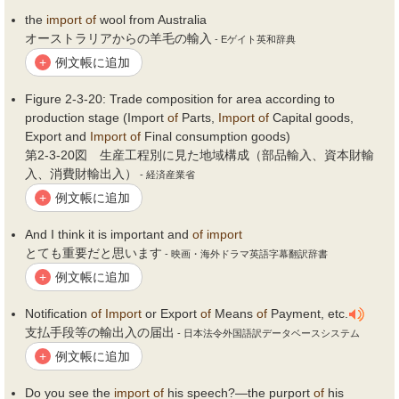
the
import
of
wool from Australia
オーストラリアからの羊毛の輸入
- Eゲイト英和辞典
例文帳に追加
+
Figure 2-3-20: Trade composition for area according to
production stage (Import
of
Parts,
Import
of
Capital goods,
Export and
Import
of
Final consumption goods)
第2-3-20図 生産工程別に見た地域構成（部品輸入、資本財輸
入、消費財輸出入）
- 経済産業省
例文帳に追加
+
And I think it is important and
of
import
とても重要だと思います
- 映画・海外ドラマ英語字幕翻訳辞書
例文帳に追加
+
Notification
of
Import
or Export
of
Means
of
Payment, etc.
支払手段等の輸出入の届出
- 日本法令外国語訳データベースシステム
例文帳に追加
+
Do you see the
import
of
his speech?―the purport
of
his