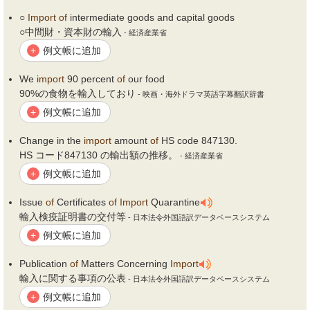
○
Import
of
intermediate goods and capital goods
○中間財・資本財の輸入
- 経済産業省
例文帳に追加
+
We
import
90 percent
of
our food
90%の食物を輸入しており
- 映画・海外ドラマ英語字幕翻訳辞書
例文帳に追加
+
Change in the
import
amount
of
HS code 847130.
HS コード847130 の輸出額の推移。
- 経済産業省
例文帳に追加
+
Issue
of
Certificates
of
Import
Quarantine
輸入検疫証明書の交付等
- 日本法令外国語訳データベースシステム
例文帳に追加
+
Publication
of
Matters Concerning
Import
輸入に関する事項の公表
- 日本法令外国語訳データベースシステム
例文帳に追加
+