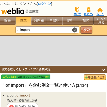
こんにちは、
ゲスト
さん[
ログイン
]
英語例文
使い方
ログイン
ホーム
もっと
辞書
例文
質問箱
単語帳
診断
翻訳
見る
例文を絞り込む（プレミアム会員限定）
「of import」を含む例文一覧と使い方(1434)
a port
of
import
輸入港
- 斎藤和英大辞典
例文帳に追加
+