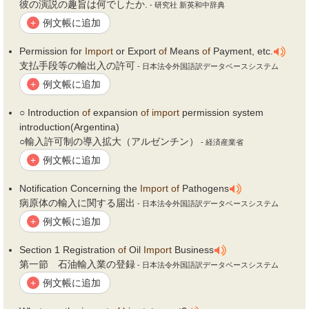
彼の演説の趣旨は何でしたか.
- 研究社 新英和中辞典
例文帳に追加
+
Permission for
Import
or Export
of
Means
of
Payment, etc.
支払手段等の輸出入の許可
- 日本法令外国語訳データベースシステム
例文帳に追加
+
○ Introduction
of
expansion
of
import
permission system
introduction(Argentina)
○輸入許可制の導入拡大（アルゼンチン）
- 経済産業省
例文帳に追加
+
Notification Concerning the
Import
of
Pathogens
病原体の輸入に関する届出
- 日本法令外国語訳データベースシステム
例文帳に追加
+
Section 1 Registration
of
Oil
Import
Business
第一節 石油輸入業の登録
- 日本法令外国語訳データベースシステム
例文帳に追加
+