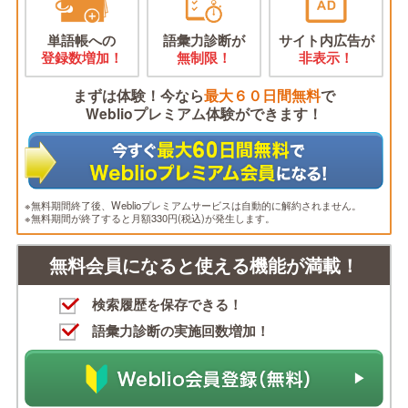
単語帳への
語彙力診断が
サイト内広告が
登録数増加！
無制限！
非表示！
まずは体験！今なら
最大６０日間無料
で
Weblioプレミアム体験ができます！
※無料期間終了後、Weblioプレミアムサービスは自動的に解約されません。
※無料期間が終了すると月額330円(税込)が発生します。
無料会員になると使える機能が満載！
検索履歴を保存できる！
語彙力診断の実施回数増加！