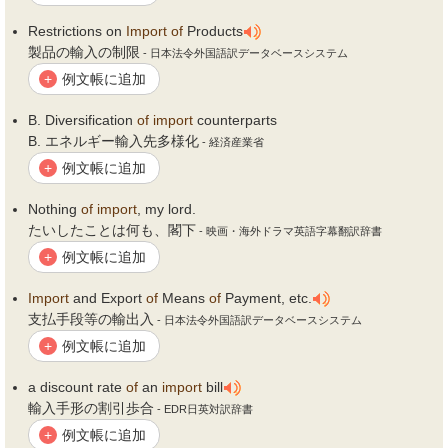
Restrictions on
Import
of
Products
製品の輸入の制限
- 日本法令外国語訳データベースシステム
例文帳に追加
+
B. Diversification
of
import
counterparts
B. エネルギー輸入先多様化
- 経済産業省
例文帳に追加
+
Nothing
of
import
, my lord.
たいしたことは何も、閣下
- 映画・海外ドラマ英語字幕翻訳辞書
例文帳に追加
+
Import
and Export
of
Means
of
Payment, etc.
支払手段等の輸出入
- 日本法令外国語訳データベースシステム
例文帳に追加
+
a discount rate
of
an
import
bill
輸入手形の割引歩合
- EDR日英対訳辞書
例文帳に追加
+