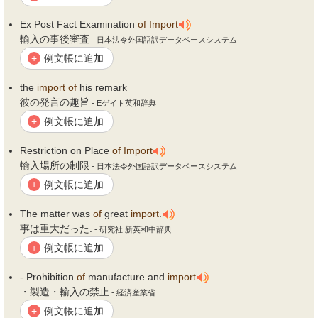
Ex Post Fact Examination
of
Import
輸入の事後審査
- 日本法令外国語訳データベースシステム
例文帳に追加
+
the
import
of
his remark
彼の発言の趣旨
- Eゲイト英和辞典
例文帳に追加
+
Restriction on Place
of
Import
輸入場所の制限
- 日本法令外国語訳データベースシステム
例文帳に追加
+
The matter was
of
great
import
.
事は重大だった.
- 研究社 新英和中辞典
例文帳に追加
+
- Prohibition
of
manufacture and
import
・製造・輸入の禁止
- 経済産業省
例文帳に追加
+