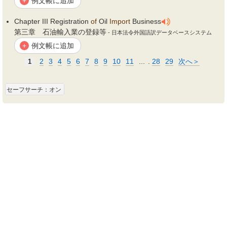
例文帳に追加
+
Chapter III Registration
of
Oil
Import
Business
第三章 石油輸入業の登録等
- 日本法令外国語訳データベースシステム
例文帳に追加
+
2
3
4
5
6
7
8
9
10
11
...
.
28
29
次へ＞
1
セーフサーチ：オン