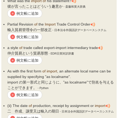
What was the
import
of
his statement?
彼が言ったことはどういう趣意か
- 斎藤和英大辞典
例文帳に追加
+
Partial Revision
of
the
Import
Trade Control Order
輸入貿易管理令の一部改正
- 日本法令外国語訳データベースシステム
例文帳に追加
+
a style
of
trade called export-import intermediary trade
仲介貿易という貿易形態
- EDR日英対訳辞書
例文帳に追加
+
As with the first form
of
import
, an alternate local name can be
supplied by specifying "as localname".
import の第一形式と同じように、"as localname"で別名を与える
ことができます。
- Python
例文帳に追加
+
(ii) The date
of
production, receipt by assignment or
import
二 作成、譲受又は輸入の期日
- 日本法令外国語訳データベースシステム