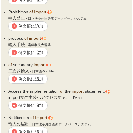
Prohibition
of
Import
輸入禁止
- 日本法令外国語訳データベースシステム
例文帳に追加
+
process
of
import
輸入手続
- 斎藤和英大辞典
例文帳に追加
+
of
secondary
import
二次的輸入
- 日本語WordNet
例文帳に追加
+
Access the implementation
of
the
import
statement.
import文の実装へアクセスする。
- Python
例文帳に追加
+
Notification
of
Import
輸入の届出
- 日本法令外国語訳データベースシステム
例文帳に追加
+