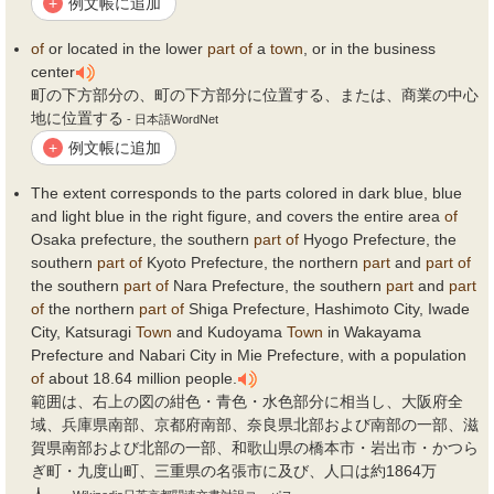
例文帳に追加
+
of
or located in the lower
part
of
a
town
, or in the business
center
町の下方部分の、町の下方部分に位置する、または、商業の中心
地に位置する
- 日本語WordNet
例文帳に追加
+
The extent corresponds to the parts colored in dark blue, blue
and light blue in the right figure, and covers the entire area
of
Osaka prefecture, the southern
part
of
Hyogo Prefecture, the
southern
part
of
Kyoto Prefecture, the northern
part
and
part
of
the southern
part
of
Nara Prefecture, the southern
part
and
part
of
the northern
part
of
Shiga Prefecture, Hashimoto City, Iwade
City, Katsuragi
Town
and Kudoyama
Town
in Wakayama
Prefecture and Nabari City in Mie Prefecture, with a population
of
about 18.64 million people.
範囲は、右上の図の紺色・青色・水色部分に相当し、大阪府全
域、兵庫県南部、京都府南部、奈良県北部および南部の一部、滋
賀県南部および北部の一部、和歌山県の橋本市・岩出市・かつら
ぎ町・九度山町、三重県の名張市に及び、人口は約1864万