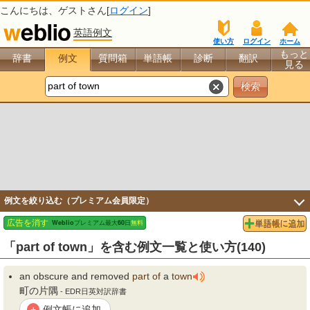
こんにちは、
ゲスト
さん[
ログイン
]
英語例文
使い方
ログイン
ホーム
もっと
辞書
例文
質問箱
単語帳
診断
翻訳
見る
例文を絞り込む（プレミアム会員限定）
「part of town」を含む例文一覧と使い方(140)
an obscure and removed
part
of
a
town
町の片隅
- EDR日英対訳辞書
例文帳に追加
+