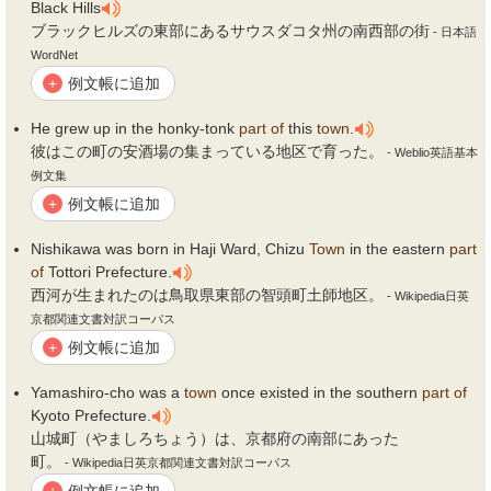
Black Hills
ブラックヒルズの東部にあるサウスダコタ州の南西部の街
- 日本語
WordNet
例文帳に追加
+
He grew up in the honky-tonk
part
of
this
town
.
彼はこの町の安酒場の集まっている地区で育った。
- Weblio英語基本
例文集
例文帳に追加
+
Nishikawa was born in Haji Ward, Chizu
Town
in the eastern
part
of
Tottori Prefecture.
西河が生まれたのは鳥取県東部の智頭町土師地区。
- Wikipedia日英
京都関連文書対訳コーパス
例文帳に追加
+
Yamashiro-cho was a
town
once existed in the southern
part
of
Kyoto Prefecture.
山城町（やましろちょう）は、京都府の南部にあった
町。
- Wikipedia日英京都関連文書対訳コーパス
例文帳に追加