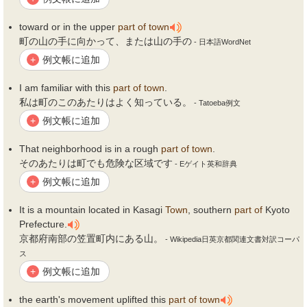
toward or in the upper
part
of
town
町の山の手に向かって、または山の手の
- 日本語WordNet
例文帳に追加
+
I am familiar with this
part
of
town
.
私は町のこのあたりはよく知っている。
- Tatoeba例文
例文帳に追加
+
That neighborhood is in a rough
part
of
town
.
そのあたりは町でも危険な区域です
- Eゲイト英和辞典
例文帳に追加
+
It is a mountain located in Kasagi
Town
, southern
part
of
Kyoto
Prefecture.
京都府南部の笠置町内にある山。
- Wikipedia日英京都関連文書対訳コーパ
ス
例文帳に追加
+
the earth's movement uplifted this
part
of
town