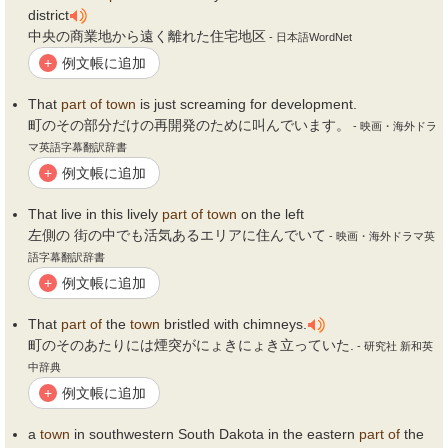
district
中央の商業地から遠く離れた住宅地区
- 日本語WordNet
例文帳に追加
+
That
part
of
town
is just screaming for development.
町のその部分だけの再開発のために叫んでいます。
- 映画・海外ドラ
マ英語字幕翻訳辞書
例文帳に追加
+
That live in this lively
part
of
town
on the left
左側の 街の中でも活気あるエリアに住んでいて
- 映画・海外ドラマ英
語字幕翻訳辞書
例文帳に追加
+
That
part
of
the
town
bristled with chimneys.
町のそのあたりには煙突がにょきにょき立っていた.
- 研究社 新和英
中辞典
例文帳に追加
+
a
town
in southwestern South Dakota in the eastern
part
of
the