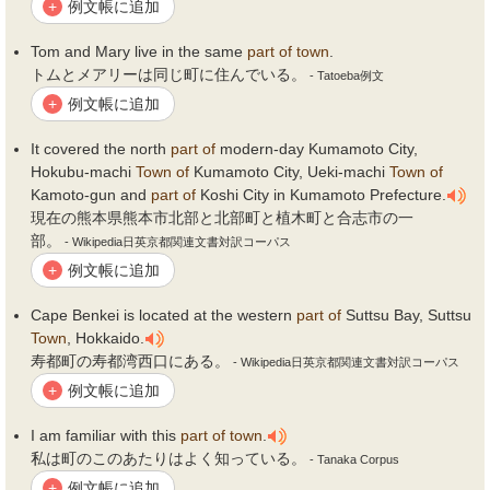
例文帳に追加
+
Tom and Mary live in the same
part
of
town
.
トムとメアリーは同じ町に住んでいる。
- Tatoeba例文
例文帳に追加
+
It covered the north
part
of
modern-day Kumamoto City,
Hokubu-machi
Town
of
Kumamoto City, Ueki-machi
Town
of
Kamoto-gun and
part
of
Koshi City in Kumamoto Prefecture.
現在の熊本県熊本市北部と北部町と植木町と合志市の一
部。
- Wikipedia日英京都関連文書対訳コーパス
例文帳に追加
+
Cape Benkei is located at the western
part
of
Suttsu Bay, Suttsu
Town
, Hokkaido.
寿都町の寿都湾西口にある。
- Wikipedia日英京都関連文書対訳コーパス
例文帳に追加
+
I am familiar with this
part
of
town
.
私は町のこのあたりはよく知っている。
- Tanaka Corpus
例文帳に追加
+