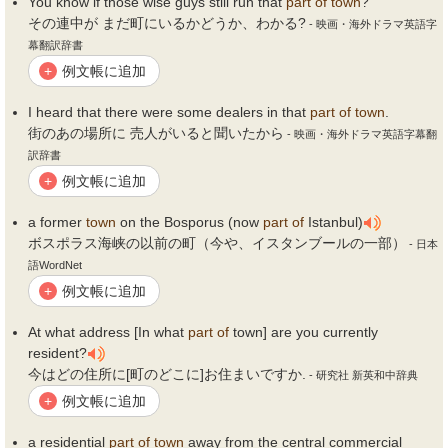
You know if those wise guys still run that
part
of
town
?
その連中が まだ町にいるかどうか、わかる?
- 映画・海外ドラマ英語字
幕翻訳辞書
例文帳に追加
+
I heard that there were some dealers in that
part
of
town
.
街のあの場所に 売人がいると聞いたから
- 映画・海外ドラマ英語字幕翻
訳辞書
例文帳に追加
+
a former
town
on the Bosporus (now
part
of
Istanbul)
ボスポラス海峡の以前の町（今や、イスタンブールの一部）
- 日本
語WordNet
例文帳に追加
+
At what address [In what
part
of
town] are you currently
resident?
今はどの住所に[町のどこに]お住まいですか.
- 研究社 新英和中辞典
例文帳に追加
+
a residential
part
of
town
away from the central commercial