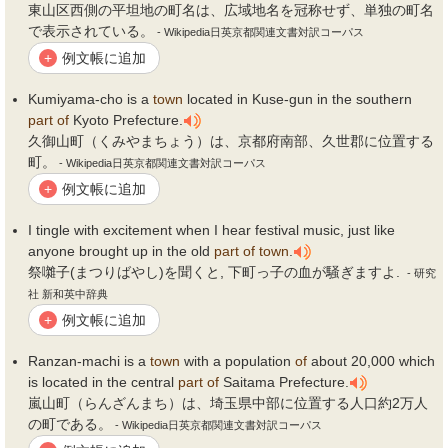
東山区西側の平坦地の町名は、広域地名を冠称せず、単独の町名
で表示されている。
- Wikipedia日英京都関連文書対訳コーパス
例文帳に追加
+
Kumiyama-cho is a
town
located in Kuse-gun in the southern
part
of
Kyoto Prefecture.
久御山町（くみやまちょう）は、京都府南部、久世郡に位置する
町。
- Wikipedia日英京都関連文書対訳コーパス
例文帳に追加
+
I tingle with excitement when I hear festival music, just like
anyone brought up in the old
part
of
town
.
祭囃子(まつりばやし)を聞くと, 下町っ子の血が騒ぎますよ.
- 研究
社 新和英中辞典
例文帳に追加
+
Ranzan-machi is a
town
with a population
of
about 20,000 which
is located in the central
part
of
Saitama Prefecture.
嵐山町（らんざんまち）は、埼玉県中部に位置する人口約2万人
の町である。
- Wikipedia日英京都関連文書対訳コーパス