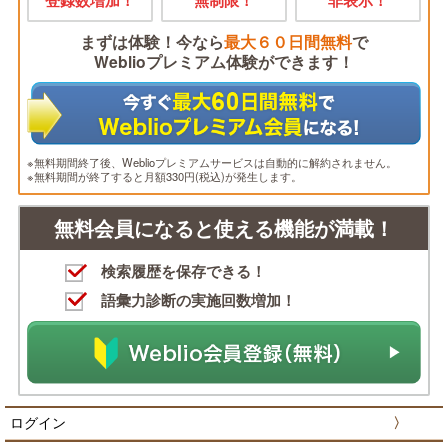
登録数増加！
無制限！
非表示！
まずは体験！今なら
最大６０日間無料
で
Weblioプレミアム体験ができます！
※無料期間終了後、Weblioプレミアムサービスは自動的に解約されません。
※無料期間が終了すると月額330円(税込)が発生します。
無料会員になると使える機能が満載！
検索履歴を保存できる！
語彙力診断の実施回数増加！
ログイン
〉