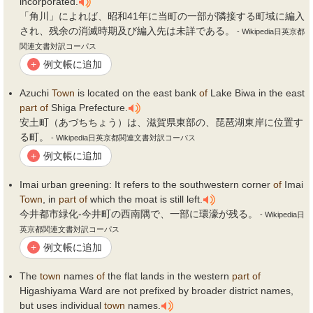
incorporated.
「角川」によれば、昭和41年に当町の一部が隣接する町域に編入
され、残余の消滅時期及び編入先は未詳である。
- Wikipedia日英京都
関連文書対訳コーパス
例文帳に追加
+
Azuchi
Town
is located on the east bank
of
Lake Biwa in the east
part
of
Shiga Prefecture.
安土町（あづちちょう）は、滋賀県東部の、琵琶湖東岸に位置す
る町。
- Wikipedia日英京都関連文書対訳コーパス
例文帳に追加
+
Imai urban greening: It refers to the southwestern corner
of
Imai
Town
, in
part
of
which the moat is still left.
今井都市緑化-今井町の西南隅で、一部に環濠が残る。
- Wikipedia日
英京都関連文書対訳コーパス
例文帳に追加
+
The
town
names
of
the flat lands in the western
part
of
Higashiyama Ward are not prefixed by broader district names,
but uses individual
town
names.