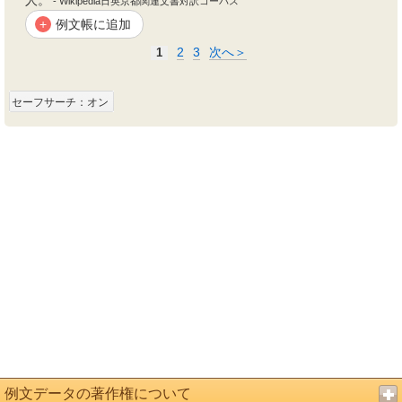
人。
- Wikipedia日英京都関連文書対訳コーパス
例文帳に追加
+
2
3
次へ＞
1
セーフサーチ：オン
例文データの著作権について