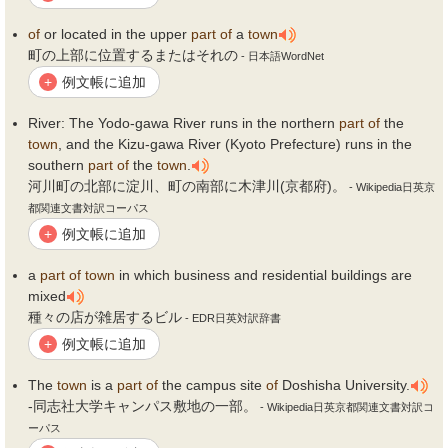
of
or located in the upper
part
of
a
town
町の上部に位置するまたはそれの
- 日本語WordNet
例文帳に追加
+
River: The Yodo-gawa River runs in the northern
part
of
the
town
, and the Kizu-gawa River (Kyoto Prefecture) runs in the
southern
part
of
the
town
.
河川町の北部に淀川、町の南部に木津川(京都府)。
- Wikipedia日英京
都関連文書対訳コーパス
例文帳に追加
+
a
part
of
town
in which business and residential buildings are
mixed
種々の店が雑居するビル
- EDR日英対訳辞書
例文帳に追加
+
The
town
is a
part
of
the campus site
of
Doshisha University.
-同志社大学キャンパス敷地の一部。
- Wikipedia日英京都関連文書対訳コ
ーパス