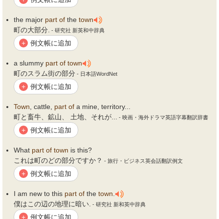
the major
part
of
the
town
町の大部分.
- 研究社 新英和中辞典
例文帳に追加
+
a slummy
part
of
town
町のスラム街の部分
- 日本語WordNet
例文帳に追加
+
Town
, cattle,
part
of
a mine, territory...
町と畜牛、鉱山、 土地、それが...
- 映画・海外ドラマ英語字幕翻訳辞書
例文帳に追加
+
What
part
of
town
is this?
これは町のどの部分ですか？
- 旅行・ビジネス英会話翻訳例文
例文帳に追加
+
I am new to this
part
of
the
town
.
僕はこの辺の地理に暗い.
- 研究社 新和英中辞典
例文帳に追加
+