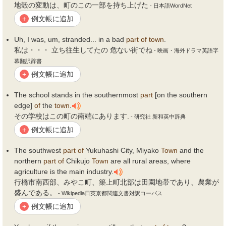
地殻の変動は、町のこの一部を持ち上げた
- 日本語WordNet
例文帳に追加
+
Uh, I was, um, stranded... in a bad
part
of
town
.
私は・・・ 立ち往生してたの 危ない街でね
- 映画・海外ドラマ英語字
幕翻訳辞書
例文帳に追加
+
The school stands in the southernmost
part
[on the southern
edge]
of
the
town
.
その学校はこの町の南端にあります.
- 研究社 新和英中辞典
例文帳に追加
+
The southwest
part
of
Yukuhashi City, Miyako
Town
and the
northern
part
of
Chikujo
Town
are all rural areas, where
agriculture is the main industry.
行橋市南西部、みやこ町、築上町北部は田園地帯であり、農業が
盛んである。
- Wikipedia日英京都関連文書対訳コーパス
例文帳に追加
+