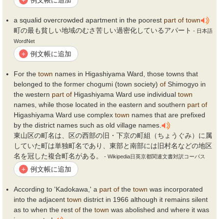
+
a squalid overcrowded apartment in the poorest
part
of
town
町の最も貧しい地域のむさ苦しい過密化しているアパート
- 日本語
WordNet
例文帳に追加
+
For the
town
names in Higashiyama Ward, those towns that
belonged to the former chogumi (town society)
of
Shimogyo in
the western
part
of
Higashiyama Ward use individual
town
names, while those located in the eastern and southern
part
of
Higashiyama Ward use complex
town
names that are prefixed
by the district names such as old village names.
東山区の町名は、区の西部の旧・下京の町組（ちょうぐみ）に属
していた町は単独町名であり、東部と南部には旧村名などの地区
名を冠した複合町名がある。
- Wikipedia日英京都関連文書対訳コーパス
例文帳に追加
+
According to 'Kadokawa,' a
part
of
the
town
was incorporated
into the adjacent
town
district in 1966 although it remains silent
as to when the rest
of
the
town
was abolished and where it was