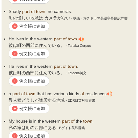
Shady
part
of
town
. no cameras.
町の怪しい地域は カメラがない
- 映画・海外ドラマ英語字幕翻訳辞書
例文帳に追加
+
He lives in the western
part
of
town
.
彼は町の西部に住んでいる。
- Tanaka Corpus
例文帳に追加
+
He lives in the western
part
of
town
.
彼は町の西部に住んでいる。
- Tatoeba例文
例文帳に追加
+
a
part
of
town
that has various kinds
of
residences
異人種どうしが雑居する地域
- EDR日英対訳辞書
例文帳に追加
+
My house is in the western
part
of
the
town
.
私の家は町の西部にある
- Eゲイト英和辞典
例文帳に追加
+