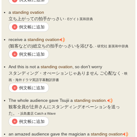
a
standing
ovation
立ち上がっての拍手かっさい
- Eゲイト英和辞典
例文帳に追加
+
receive a
standing
ovation
(観客などの)総立ちの拍手かっさいを浴びる.
- 研究社 新英和中辞典
例文帳に追加
+
And this is not a
standing
ovation
, so don't worry
スタンディング・オべーションじゃありません ご心配なく
- 映
画・海外ドラマ英語字幕翻訳辞書
例文帳に追加
+
The whole audience gave Tsujii a
standing
ovation
.
観客全員が辻井さんにスタンディングオベーションを送っ
た。
- 浜島書店 Catch a Wave
例文帳に追加
+
an amazed audience gave the magician a
standing
ovation