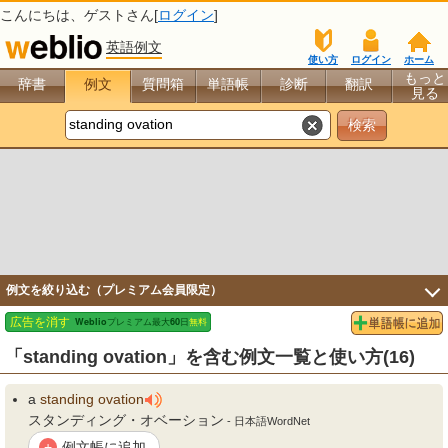
こんにちは、
ゲスト
さん[
ログイン
]
英語例文
使い方
ログイン
ホーム
もっと
辞書
例文
質問箱
単語帳
診断
翻訳
見る
例文を絞り込む（プレミアム会員限定）
「standing ovation」を含む例文一覧と使い方(16)
a
standing
ovation
スタンディング・オベーション
- 日本語WordNet
例文帳に追加
+