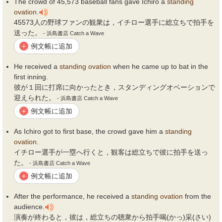
The crowd of 45,573 baseball fans gave Ichiro a
standing
ovation
.
45573人の野球ファンの観衆は，イチロー選手に総立ちで拍手を
送った。
- 浜島書店 Catch a Wave
例文帳に追加
+
He received a
standing
ovation
when he came up to bat in the
first inning.
彼が１回に打席に向かったとき，スタンディングオベーションで
迎えられた。
- 浜島書店 Catch a Wave
例文帳に追加
+
As Ichiro got to first base, the crowd gave him a
standing
ovation
.
イチロー選手が一塁へ行くと，観客は総立ちで彼に拍手を送っ
た。
- 浜島書店 Catch a Wave
例文帳に追加
+
After the performance, he received a
standing
ovation
from the
audience.
演奏が終わると，彼は，総立ちの聴衆から拍手喝(かっ)采(さい)