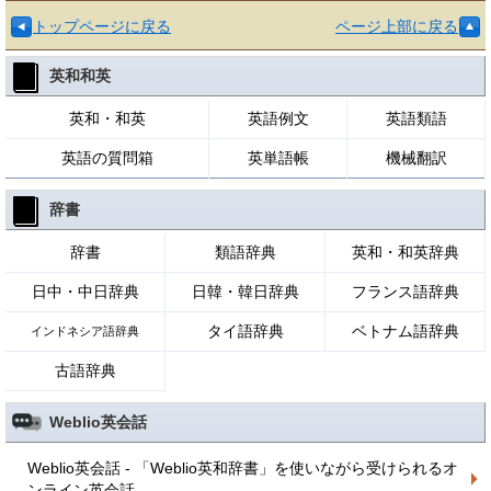
トップページに戻る
ページ上部に戻る
英和和英
英和・和英
英語例文
英語類語
英語の質問箱
英単語帳
機械翻訳
辞書
辞書
類語辞典
英和・和英辞典
日中・中日辞典
日韓・韓日辞典
フランス語辞典
タイ語辞典
ベトナム語辞典
インドネシア語辞典
古語辞典
Weblio英会話
Weblio英会話 - 「Weblio英和辞書」を使いながら受けられるオ
ンライン英会話