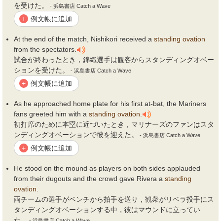
を受けた。
- 浜島書店 Catch a Wave
例文帳に追加
+
At the end of the match, Nishikori received a
standing
ovation
from the spectators.
試合が終わったとき，錦織選手は観客からスタンディングオベー
ションを受けた。
- 浜島書店 Catch a Wave
例文帳に追加
+
As he approached home plate for his first at-bat, the Mariners
fans greeted him with a
standing
ovation
.
初打席のために本塁に近づいたとき，マリナーズのファンはスタ
ンディングオベーションで彼を迎えた。
- 浜島書店 Catch a Wave
例文帳に追加
+
He stood on the mound as players on both sides applauded
from their dugouts and the crowd gave Rivera a
standing
ovation
.
両チームの選手がベンチから拍手を送り，観衆がリベラ投手にス
タンディングオベーションする中，彼はマウンドに立ってい
た。
- 浜島書店 Catch a Wave