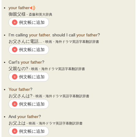
your
father
御親父様
- 斎藤和英大辞典
例文帳に追加
+
I'm calling
your
father
. should I call
your
father
?
お父さんに電話...
- 映画・海外ドラマ英語字幕翻訳辞書
例文帳に追加
+
Carl's
your
father
?
父親なの?
- 映画・海外ドラマ英語字幕翻訳辞書
例文帳に追加
+
Your
father
?
お父さんは?
- 映画・海外ドラマ英語字幕翻訳辞書
例文帳に追加
+
And
your
father
?
お父上は
- 映画・海外ドラマ英語字幕翻訳辞書
例文帳に追加
+