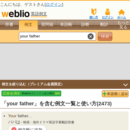
こんにちは、
ゲスト
さん[
ログイン
]
英語例文
使い方
ログイン
ホーム
もっと
辞書
例文
質問箱
単語帳
診断
翻訳
見る
例文を絞り込む（プレミアム会員限定）
「your father」を含む例文一覧と使い方(2473)
Your
father...
パパは
- 映画・海外ドラマ英語字幕翻訳辞書
例文帳に追加
+