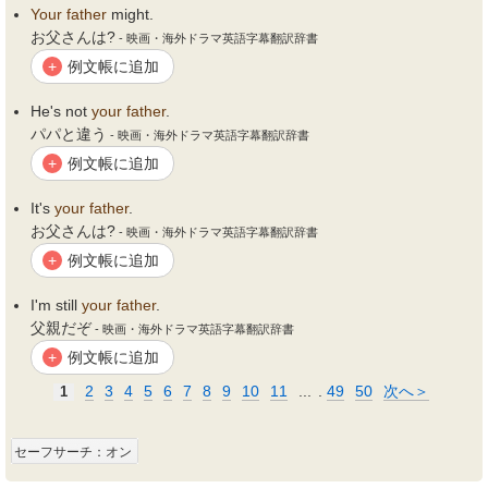
Your
father
might.
お父さんは?
- 映画・海外ドラマ英語字幕翻訳辞書
例文帳に追加
+
He's not
your
father
.
パパと違う
- 映画・海外ドラマ英語字幕翻訳辞書
例文帳に追加
+
It's
your
father
.
お父さんは?
- 映画・海外ドラマ英語字幕翻訳辞書
例文帳に追加
+
I'm still
your
father
.
父親だぞ
- 映画・海外ドラマ英語字幕翻訳辞書
例文帳に追加
+
2
3
4
5
6
7
8
9
10
11
...
.
49
50
次へ＞
1
セーフサーチ：オン