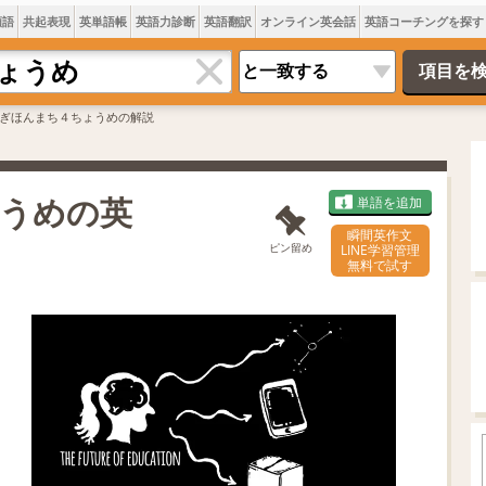
類語
共起表現
英単語帳
英語力診断
英語翻訳
オンライン英会話
英語コーチングを探す
ぎほんまち４ちょうめの解説
うめの英
単語を追加
瞬間英作文
ピン留め
LINE学習管理
無料で試す