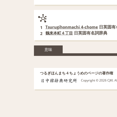
日英固有
Tsurugihonmachi 4-chome
1
日英固有名詞辞典
鶴来本町４丁目
2
意味
つるぎほんまち４ちょうめのページの著作権
Copyright © 2026 CJKI. A