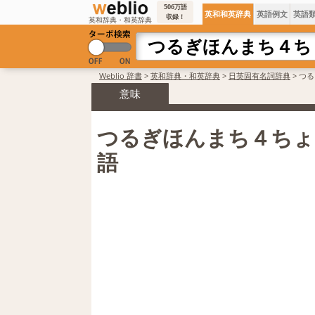
506万語
英和和英辞典
英語例文
英語
収録！
英和辞典・和英辞典
Weblio 辞書
>
英和辞典・和英辞典
>
日英固有名詞辞典
>
つる
意味
つるぎほんまち４ちょ
語