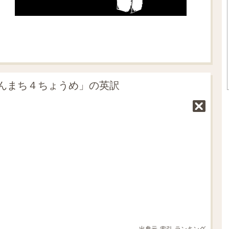
んまち４ちょうめ」の英訳
出典元
索引
ランキング