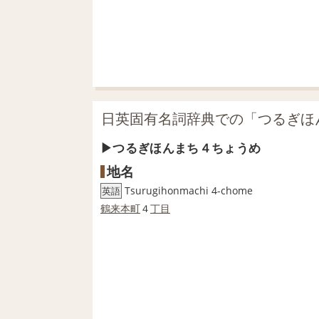
日英固有名詞辞典での「つるぎほ
つるぎほんまち４ちょうめ
地名
Tsurugihonmachi 4-chome
英語
鶴来
本町
４
丁目