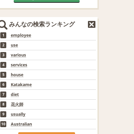
みんなの検索ランキング
employee
1
use
2
various
3
services
4
house
5
Katakame
6
diet
7
花火師
8
usually
9
Australian
10