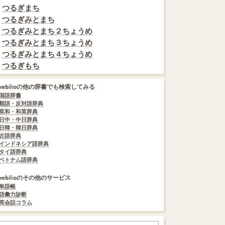
つるぎまち
つるぎみとまち
つるぎみとまち２ちょうめ
つるぎみとまち３ちょうめ
つるぎみとまち４ちょうめ
つるぎもち
weblioの他の辞書でも検索してみる
国語辞書
類語・反対語辞典
英和・和英辞典
日中・中日辞典
日韓・韓日辞典
古語辞典
インドネシア語辞典
タイ語辞典
ベトナム語辞典
weblioのその他のサービス
単語帳
語彙力診断
英会話コラム