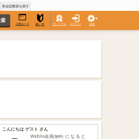
英会話教室を探す
小窓モード
プレミアム
ログイン
設定
使い方
こんにちは ゲスト さん
Weblio会員
になると
(無料)