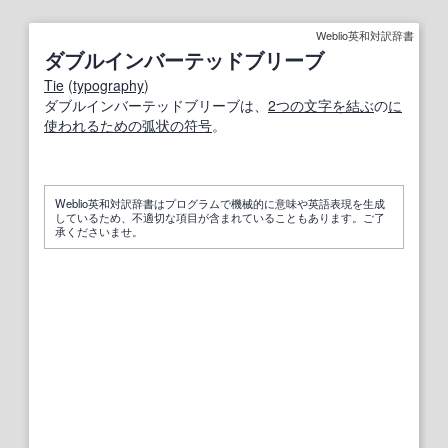
Weblio英和対訳辞書
ダブルインバーテッドブリーブ
Tie
(
typography
)
ダブルインバーテッドブリーブは、
2つの
文字
を結ぶ
の
に
使われる
ための
弧状の
符号
。
Weblio英和対訳辞書はプログラムで機械的に意味や英語表現を生成
しているため、不適切な項目が含まれていることもあります。ご了
承くださいませ。