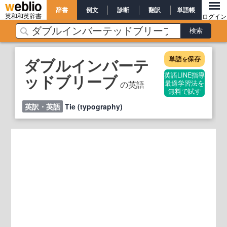
辞書
例文
診断
翻訳
単語帳
英和和英辞書
ログイン
単語
保存
ダブルインバーテ
を
ッドブリーブ
英語LINE指導
の英語
最適学習法を
無料で試す
英訳・英語
Tie (typography)