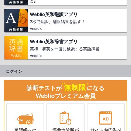
iOS
Weblio英和翻訳アプリ
2秒で翻訳、翻訳結果を話す！
Android
Weblio英和辞書アプリ
英和・和英を一度に検索する英語辞書
Android
ログイン
無制限
診断テストが
になる
Weblioプレミアム会員
単語帳への
語彙力診断が
サイト内広告が