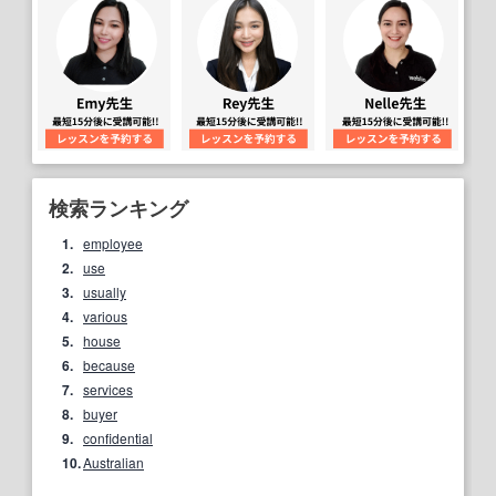
検索ランキング
1.
employee
2.
use
3.
usually
4.
various
5.
house
6.
because
7.
services
8.
buyer
9.
confidential
10.
Australian