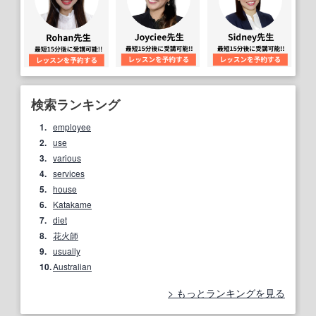
検索ランキング
1.
employee
2.
use
3.
various
4.
services
5.
house
6.
Katakame
7.
diet
8.
花火師
9.
usually
10.
Australian
もっとランキングを見る