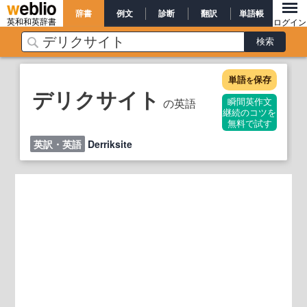
辞書
例文
診断
翻訳
単語帳
英和和英辞書
ログイン
単語
保存
を
デリクサイト
の英語
瞬間英作文
継続のコツを
無料で試す
英訳・英語
Derriksite