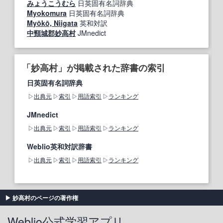
みょうこうむら
日英固有名詞辞典
Myokomura
日英固有名詞辞典
Myōkō, Niigata
英和対訳
中頸城郡妙高村
JMnedict
「妙高村」が掲載された辞書の索引
日英固有名詞辞典
出典元
索引
用語索引
ランキング
JMnedict
出典元
索引
用語索引
ランキング
Weblio英和対訳辞書
出典元
索引
用語索引
ランキング
妙高村のページの著作権
Weblio公式学習アプリ