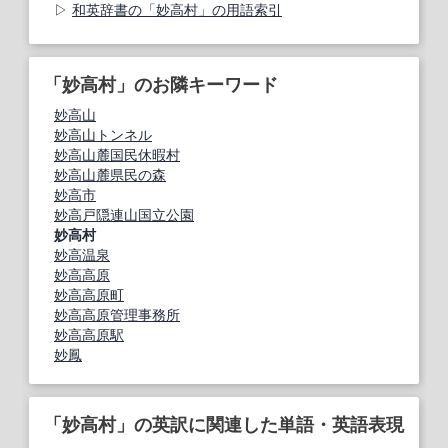
和英辞書の「妙高村」の用語索引
「妙高村」のお隣キーワード
妙高山
妙高山トンネル
妙高山麓国民休暇村
妙高山麓県民の森
妙高市
妙高戸隠連山国立公園
妙高村
妙高温泉
妙高高原
妙高高原町
妙高高原管理事務所
妙高高原駅
妙鳳
「妙高村」の英訳に関連した単語・英語表現