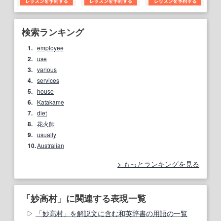
検索ランキング
1.
employee
2.
use
3.
various
4.
services
5.
house
6.
Katakame
7.
diet
8.
花火師
9.
usually
10.
Australian
もっとランキングを見る
「妙高村」に関連する表現一覧
「妙高村」を解説文に含む和英辞書の用語の一覧