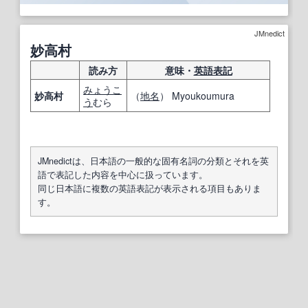
JMnedict
妙高村
読み方
意味・
英語表記
みょうこ
妙高村
（
地名
） Myoukoumura
う
むら
JMnedictは、日本語の一般的な固有名詞の分類とそれを英
語で表記した内容を中心に扱っています。
同じ日本語に複数の英語表記が表示される項目もありま
す。