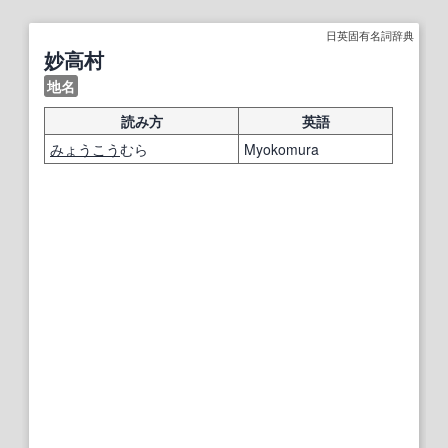
日英固有名詞辞典
妙高村
地名
読み方
英語
みょうこう
むら
Myokomura