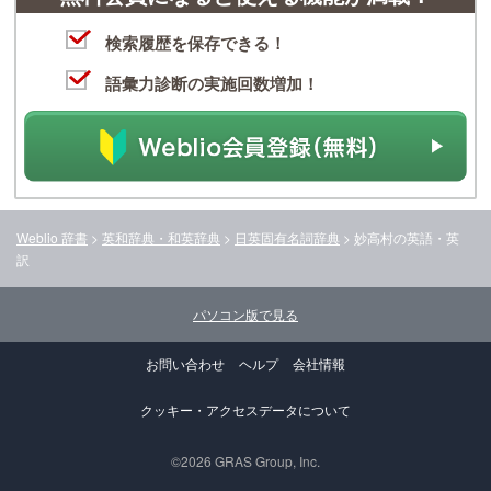
検索履歴を保存できる！
語彙力診断の実施回数増加！
Weblio 辞書
>
英和辞典・和英辞典
>
日英固有名詞辞典
>
妙高村
の英語・英
訳
パソコン版で見る
お問い合わせ
ヘルプ
会社情報
クッキー・アクセスデータについて
©2026 GRAS Group, Inc.