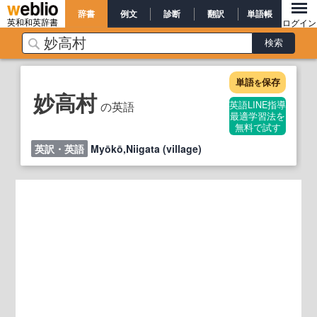
辞書
例文
診断
翻訳
単語帳
英和和英辞書
ログイン
単語
保存
を
妙高村
の英語
英語LINE指導
最適学習法を
無料で試す
英訳・英語
Myōkō,Niigata (village)