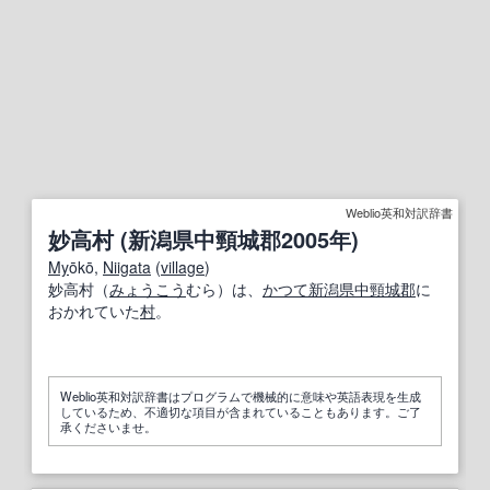
Weblio英和対訳辞書
妙高村 (新潟県中頸城郡2005年)
My
ōkō,
Niigata
(
village
)
妙高村（
みょうこう
むら）は、
かつて
新潟県
中頸城郡
に
おかれていた
村
。
Weblio英和対訳辞書はプログラムで機械的に意味や英語表現を生成
しているため、不適切な項目が含まれていることもあります。ご了
承くださいませ。