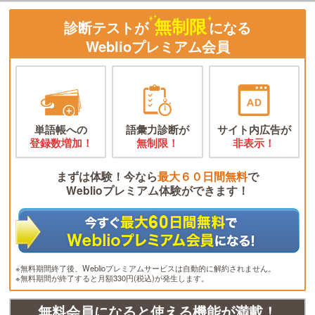
無制限
診断テストが
になる
Weblioプレミアム会員
単語帳への
語彙力診断が
サイト内広告が
登録数増加！
無制限！
非表示！
まずは体験！今なら
最大６０日間無料
で
Weblioプレミアム体験ができます！
※無料期間終了後、Weblioプレミアムサービスは自動的に解約されません。
※無料期間が終了すると月額330円(税込)が発生します。
無料会員になると使える機能が満載！