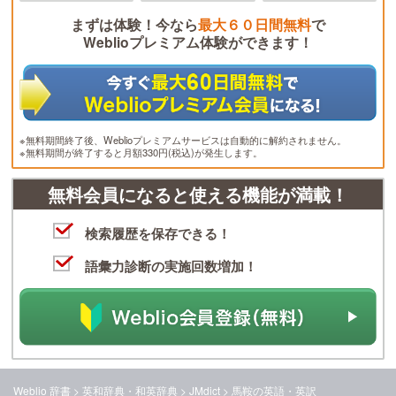
まずは体験！今なら
最大６０日間無料
で
Weblioプレミアム体験ができます！
※無料期間終了後、Weblioプレミアムサービスは自動的に解約されません。
※無料期間が終了すると月額330円(税込)が発生します。
無料会員になると使える機能が満載！
検索履歴を保存できる！
語彙力診断の実施回数増加！
Weblio 辞書
>
英和辞典・和英辞典
>
JMdict
>
馬鞍
の英語・英訳