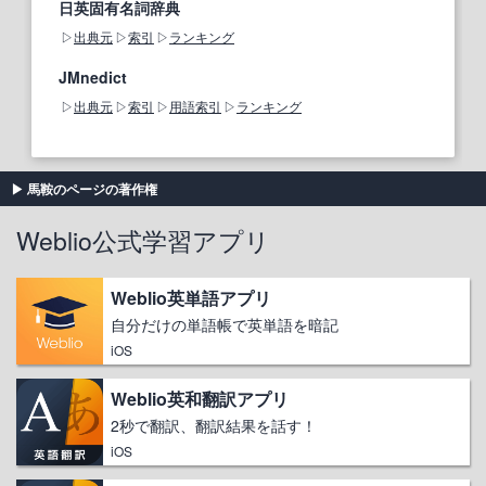
日英固有名詞辞典
出典元
索引
ランキング
JMnedict
出典元
索引
用語索引
ランキング
馬鞍のページの著作権
Weblio公式学習アプリ
Weblio英単語アプリ
自分だけの単語帳で英単語を暗記
iOS
Weblio英和翻訳アプリ
2秒で翻訳、翻訳結果を話す！
iOS