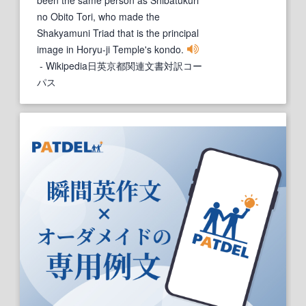
no Obito Tori, who made the
Shakyamuni Triad that is the principal
image in Horyu-ji Temple's kondo.
- Wikipedia日英京都関連文書対訳コー
パス