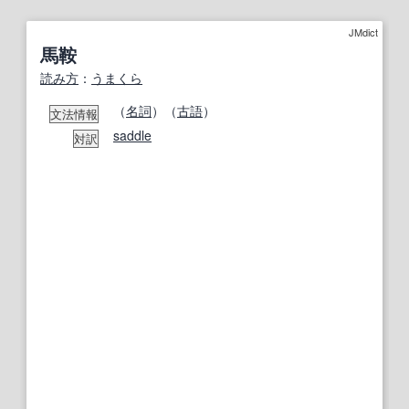
JMdict
馬鞍
読み方
：
うまくら
（
名詞
）（
古語
）
文法情報
saddle
対訳