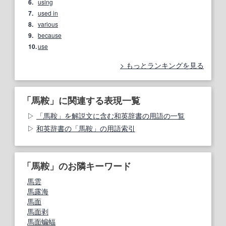
6.
using
7.
used in
8.
various
9.
because
10.
use
もっとランキングを見る
「馬鞍」に関連する表現一覧
「馬鞍」を解説文に含む和英辞書の用語の一覧
和英辞書の「馬鞍」の用語索引
「馬鞍」のお隣キーワード
馬雲
馬露海
馬面
馬面剥
馬面蝙蝠