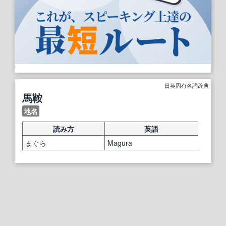
日英固有名詞辞典
馬鞍
地名
読み方
英語
まぐら
Magura