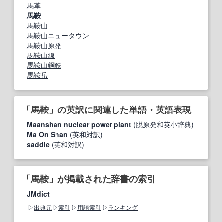
馬革
馬鞍
馬鞍山
馬鞍山ニュータウン
馬鞍山原発
馬鞍山線
馬鞍山鋼鉄
馬鞍岳
「馬鞍」の英訳に関連した単語・英語表現
Maanshan nuclear power plant
(脱原発和英小辞典)
Ma On Shan
(英和対訳)
saddle
(英和対訳)
「馬鞍」が掲載された辞書の索引
JMdict
出典元
索引
用語索引
ランキング