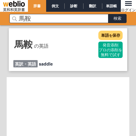
辞書
例文
診断
翻訳
単語帳
英和和英辞書
ログイン
単語
保存
を
馬鞍
の英語
発音添削
プロの添削を
無料で試す
英訳・英語
saddle