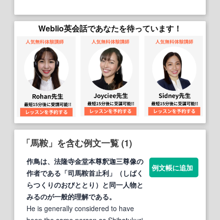
Weblio英会話であなたを待っています！
「馬鞍」を含む例文一覧 (1)
作鳥は、法隆寺金堂本尊釈迦三尊像の
例文帳に追加
作者である「司
馬鞍
首止利」（しばく
らつくりのおびととり）と同一人物と
みるのが一般的理解である。
He is generally considered to have
been the same person as Shibatukuri