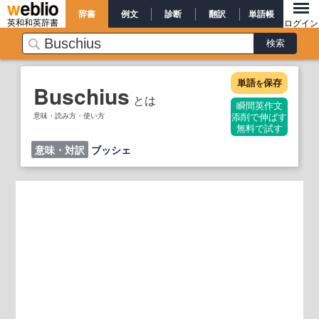
辞書
例文
診断
翻訳
単語帳
英和和英辞書
ログイン
単語
保存
を
Buschius
とは
瞬間英作文
意味・読み方・使い方
添削で伸ばす
無料で試す
意味・対訳
ブッシェ