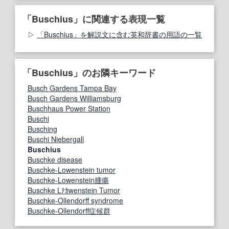
「Buschius」に関連する表現一覧
「Buschius」を解説文に含む英和辞書の用語の一覧
「Buschius」のお隣キーワード
Busch Gardens Tampa Bay
Busch Gardens Williamsburg
Buschhaus Power Station
Buschi
Busching
Buschi Niebergall
Buschius
Buschke disease
Buschke‐Lowenstein tumor
Buschke-Lowenstein腫瘍
Buschke Lﾃｶwenstein Tumor
Buschke‐Ollendorff syndrome
Buschke-Ollendorff症候群