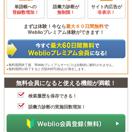
単語帳への
語彙力診断が
サイト内広告が
登録数増加！
無制限！
非表示！
まずは体験！今なら
最大６０日間無料
で
Weblioプレミアム体験ができます！
※無料期間終了後、Weblioプレミアムサービスは自動的に解約されません。
※無料期間が終了すると月額330円(税込)が発生します。
無料会員になると使える機能が満載！
検索履歴を保存できる！
語彙力診断の実施回数増加！