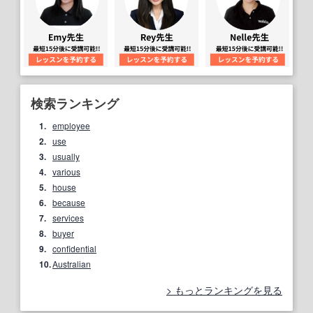
検索ランキング
1.
employee
2.
use
3.
usually
4.
various
5.
house
6.
because
7.
services
8.
buyer
9.
confidential
10.
Australian
もっとランキングを見る