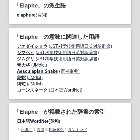
「Elaphe」の派生語
elaphure
(名詞)
「Elaphe」の意味に関連した用語
アオダイショウ
(JST科学技術用語日英対訳辞書)
シマヘビ
(JST科学技術用語日英対訳辞書)
ジムグリ
(JST科学技術用語日英対訳辞書)
青大将
(JMdict)
Aesculapian Snake
(百科事典)
烏蛇
(JMdict)
縞蛇
(JMdict)
コーンスネーク
(日本語WordNet)
「Elaphe」が掲載された辞書の索引
日本語WordNet(英和)
出典元
索引
用語索引
ランキング