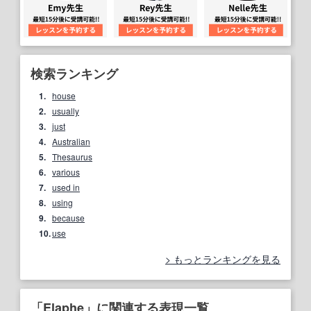
検索ランキング
1.
house
2.
usually
3.
just
4.
Australian
5.
Thesaurus
6.
various
7.
used in
8.
using
9.
because
10.
use
もっとランキングを見る
「Elaphe」に関連する表現一覧