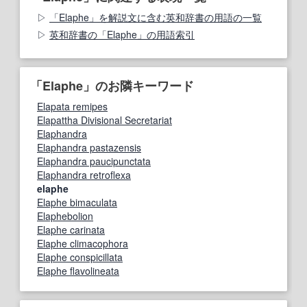
「Elaphe」を解説文に含む英和辞書の用語の一覧
英和辞書の「Elaphe」の用語索引
「Elaphe」のお隣キーワード
Elapata remipes
Elapattha Divisional Secretariat
Elaphandra
Elaphandra pastazensis
Elaphandra paucipunctata
Elaphandra retroflexa
elaphe
Elaphe bimaculata
Elaphebolion
Elaphe carinata
Elaphe climacophora
Elaphe conspicillata
Elaphe flavolineata