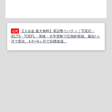
【入会金 最大無料】英語塾リバティ｜TOEIC・
公式
IELTS・TOEFL・英検・大学受験で圧倒的実績。最短1ヶ
月で変化、4.5〜6ヶ月で目標達成。