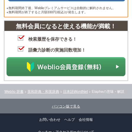
※無料期間終了後、Weblioプレミアムサービスは自動的に解約されません。
※無料期間が終了すると月額330円(税込)が発生します。
無料会員になると使える機能が満載！
検索履歴を保存できる！
語彙力診断の実施回数増加！
Weblio 辞書
>
英和辞典・和英辞典
>
日本語WordNet
>
Elaphe
の意味・解説
パソコン版で見る
お問い合わせ
ヘルプ
会社情報
クッキー・アクセスデータについて