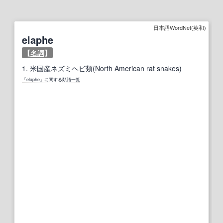
日本語WordNet(英和)
elaphe
【
名詞
】
1.
米国産ネズミヘビ類(North American rat snakes)
「elaphe」に関する類語一覧