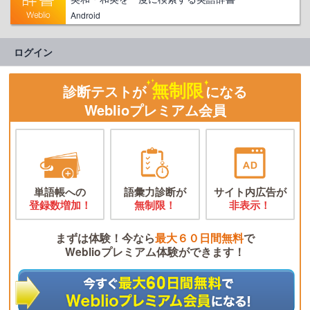
Android
ログイン
無制限
診断テストが
になる
Weblioプレミアム会員
単語帳への
語彙力診断が
サイト内広告が
登録数増加！
無制限！
非表示！
まずは体験！今なら
最大６０日間無料
で
Weblioプレミアム体験ができます！