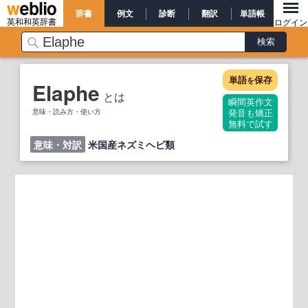
辞書
例文
診断
翻訳
単語帳
英和和英辞書
ログイン
単語
保存
を
Elaphe
とは
瞬間英作文
意味・読み方・使い方
発音も矯正
無料で試す
意味・対訳
米国産ネズミヘビ類