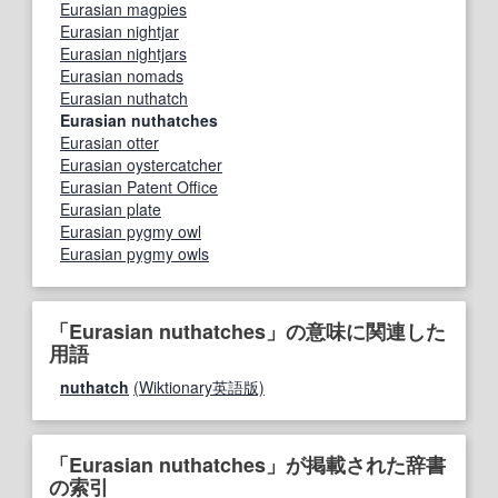
Eurasian magpies
Eurasian nightjar
Eurasian nightjars
Eurasian nomads
Eurasian nuthatch
Eurasian nuthatches
Eurasian otter
Eurasian oystercatcher
Eurasian Patent Office
Eurasian plate
Eurasian pygmy owl
Eurasian pygmy owls
「Eurasian nuthatches」の意味に関連した
用語
nuthatch
(Wiktionary英語版)
「Eurasian nuthatches」が掲載された辞書
の索引