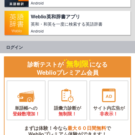
Android
Weblio英和辞書アプリ
英和・和英を一度に検索する英語辞書
Android
ログイン
無制限
診断テストが
になる
Weblioプレミアム会員
単語帳への
語彙力診断が
サイト内広告が
登録数増加！
無制限！
非表示！
まずは体験！今なら
最大６０日間無料
で
Weblioプレミアム体験ができます！