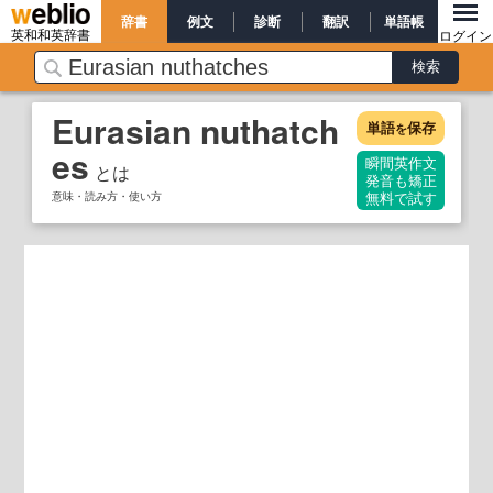
辞書
例文
診断
翻訳
単語帳
英和和英辞書
ログイン
Eurasian nuthatch
単語
保存
を
es
瞬間英作文
とは
発音も矯正
意味・読み方・使い方
無料で試す