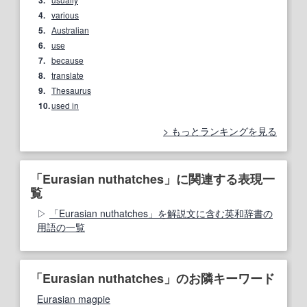
3.
4.
various
5.
Australian
6.
use
7.
because
8.
translate
9.
Thesaurus
10.
used in
もっとランキングを見る
「Eurasian nuthatches」に関連する表現一
覧
「Eurasian nuthatches」を解説文に含む英和辞書の
用語の一覧
「Eurasian nuthatches」のお隣キーワード
Eurasian magpie