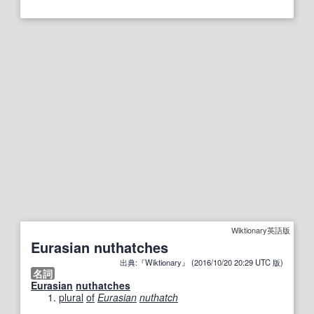
Wiktionary英語版
Eurasian nuthatches
出典:『Wiktionary』 (2016/10/20 20:29 UTC 版)
名詞
Eurasian
nuthatches
plural
of
Eurasian
nuthatch