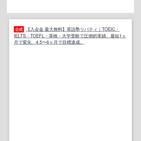
【入会金 最大無料】英語塾リバティ｜TOEIC・
公式
IELTS・TOEFL・英検・大学受験で圧倒的実績。最短1ヶ
月で変化、4.5〜6ヶ月で目標達成。