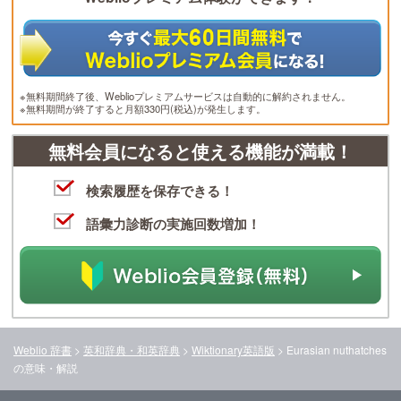
※無料期間終了後、Weblioプレミアムサービスは自動的に解約されません。
※無料期間が終了すると月額330円(税込)が発生します。
無料会員になると使える機能が満載！
検索履歴を保存できる！
語彙力診断の実施回数増加！
Weblio 辞書
>
英和辞典・和英辞典
>
Wiktionary英語版
>
Eurasian nuthatches
の意味・解説