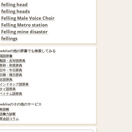
felling head
felling heads
Felling Male Voice Choir
Felling Metro station
Felling mine disaster
fellings
weblioの他の辞書でも検索してみる
国語辞書
類語・反対語辞典
英和・和英辞典
日中・中日辞典
日韓・韓日辞典
古語辞典
インドネシア語辞典
タイ語辞典
ベトナム語辞典
weblioのその他のサービス
単語帳
語彙力診断
英会話コラム