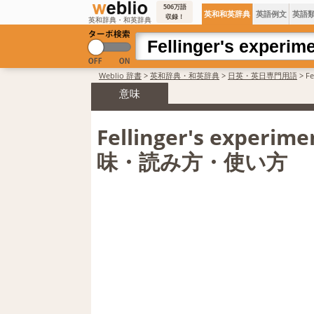
506万語
英和和英辞典
英語例文
英語
収録！
英和辞典・和英辞典
Weblio 辞書
>
英和辞典・和英辞典
>
日英・英日専門用語
>
F
意味
Fellinger's experi
味・読み方・使い方