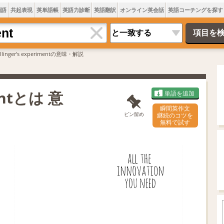
類語
共起表現
英単語帳
英語力診断
英語翻訳
オンライン英会話
英語コーチングを探す
ellinger's experimentの意味・解説
mentとは 意
単語を追加
瞬間英作文
ピン留め
継続のコツを
無料で試す