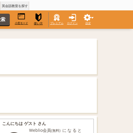
英会話教室を探す
小窓モード
プレミアム
ログイン
設定
使い方
こんにちは ゲスト さん
Weblio会員
になると
(無料)