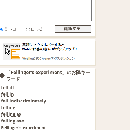
英→日
日→英
「Fellinger's experiment」のお隣キー
ワード
fell ill
fell in
fell indiscriminately
felling
felling ax
felling axe
Fellinger's experiment