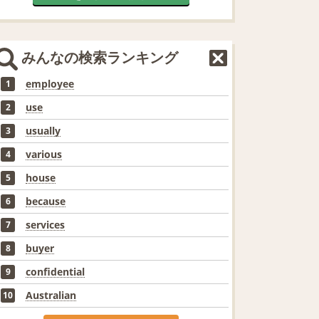
みんなの検索ランキング
employee
1
use
2
usually
3
various
4
house
5
because
6
services
7
buyer
8
confidential
9
Australian
10