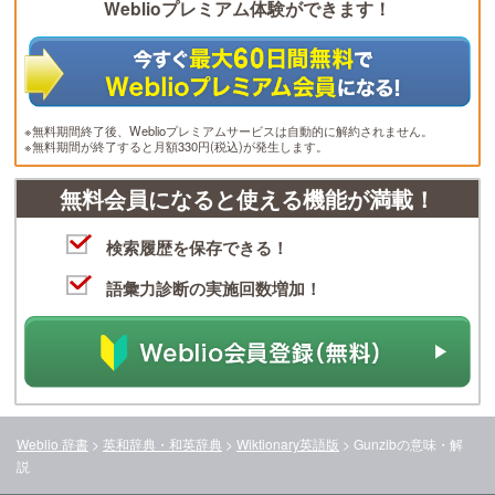
Weblioプレミアム体験ができます！
※無料期間終了後、Weblioプレミアムサービスは自動的に解約されません。
※無料期間が終了すると月額330円(税込)が発生します。
無料会員になると使える機能が満載！
検索履歴を保存できる！
語彙力診断の実施回数増加！
Weblio 辞書
>
英和辞典・和英辞典
>
Wiktionary英語版
>
Gunzib
の意味・解
説