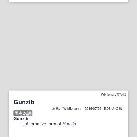
Wiktionary英語版
Gunzib
出典:『Wiktionary』 (2016/07/29 15:03 UTC 版)
固有名詞
Gunzib
Alternative
form
of
Hunzib