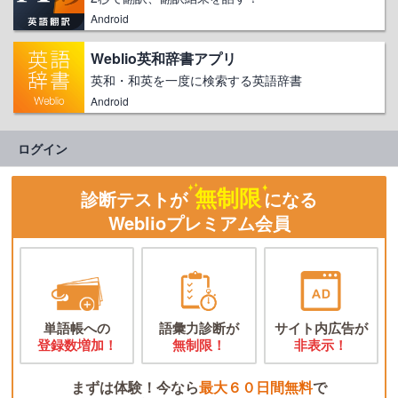
Android
Weblio英和辞書アプリ
英和・和英を一度に検索する英語辞書
Android
ログイン
無制限
診断テストが
になる
Weblioプレミアム会員
単語帳への
語彙力診断が
サイト内広告が
登録数増加！
無制限！
非表示！
まずは体験！今なら
最大６０日間無料
で