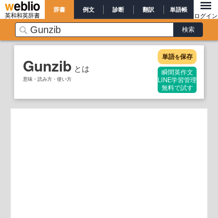
辞書
例文
診断
翻訳
単語帳
英和和英辞書
ログイン
単語
保存
を
Gunzib
とは
瞬間英作文
意味・読み方・使い方
LINE学習管理
無料で試す