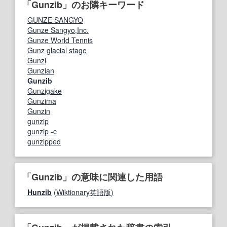
「Gunzib」のお隣キーワード
GUNZE SANGYO
Gunze Sangyo,Inc.
Gunze World Tennis
Gunz glacial stage
Gunzi
Gunzian
Gunzib
Gunzigake
Gunzima
Gunzin
gunzip
gunzip -c
gunzipped
「Gunzib」の意味に関連した用語
Hunzib
(Wiktionary英語版)