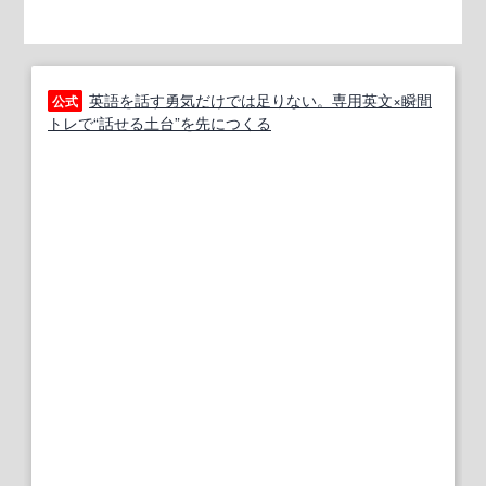
英語を話す勇気だけでは足りない。専用英文×瞬間
公式
トレで“話せる土台”を先につくる