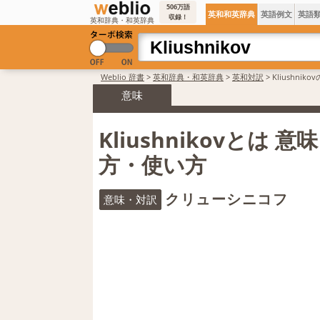
506万語
英和和英辞典
英語例文
英語
収録！
英和辞典・和英辞典
Weblio 辞書
>
英和辞典・和英辞典
>
英和対訳
>
Kliushni
意味
Kliushnikovとは 
方・使い方
クリューシニコフ
意味・対訳