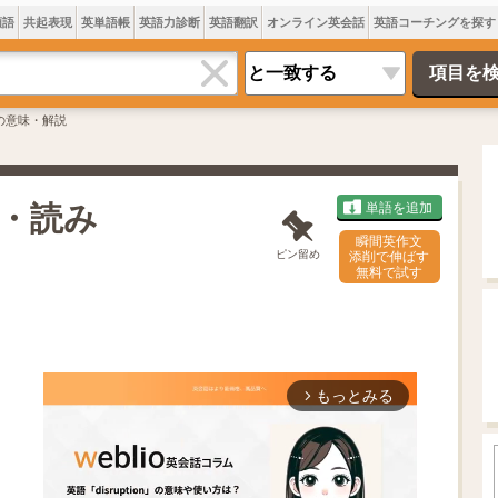
類語
共起表現
英単語帳
英語力診断
英語翻訳
オンライン英会話
英語コーチングを探す
kovの意味・解説
意味・読み
単語を追加
瞬間英作文
ピン留め
添削で伸ばす
無料で試す
もっとみる
arrow_forward_ios