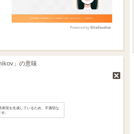
Powered by 
GliaStudios
M
u
t
nikov」の意味
e
英語表現を生成しているため、不適切な
ませ。