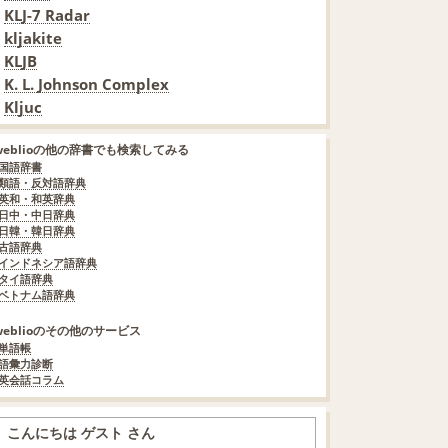
KLJ-7 Radar
kljakite
KLJB
K. L. Johnson Complex
Kljuc
weblioの他の辞書でも検索してみる
国語辞書
類語・反対語辞典
英和・和英辞典
日中・中日辞典
日韓・韓日辞典
古語辞典
インドネシア語辞典
タイ語辞典
ベトナム語辞典
weblioのその他のサービス
単語帳
語彙力診断
英会話コラム
こんにちは ゲスト さん