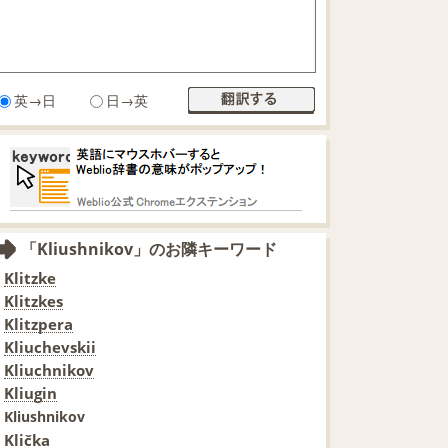
英→日
日→英
「Kliushnikov」のお隣キーワード
Klitzke
Klitzkes
Klitzpera
Kliuchevskii
Kliuchnikov
Kliugin
Kliushnikov
Klička