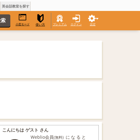
英会話教室を探す
小窓モード
プレミアム
ログイン
設定
使い方
こんにちは ゲスト さん
Weblio会員
になると
(無料)