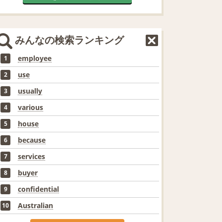
みんなの検索ランキング
employee
1
use
2
usually
3
various
4
house
5
because
6
services
7
buyer
8
confidential
9
Australian
10