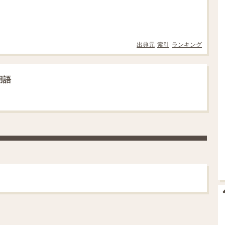
出典元
索引
ランキング
用語