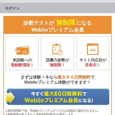
ログイン
無制限
診断テストが
になる
Weblioプレミアム会員
単語帳への
語彙力診断が
サイト内広告が
登録数増加！
無制限！
非表示！
まずは体験！今なら
最大６０日間無料
で
Weblioプレミアム体験ができます！
※無料期間終了後、Weblioプレミアムサービスは自動的に解約されません。
※無料期間が終了すると月額330円(税込)が発生します。