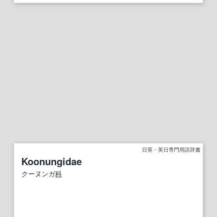
日英・英日専門用語辞書
Koonungidae
クーヌンガ
科