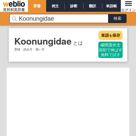
辞書
例文
診断
翻訳
単語帳
英和和英辞書
ログイン
単語
保存
を
Koonungidae
とは
瞬間英作文
意味・読み方・使い方
添削で伸ばす
無料で試す