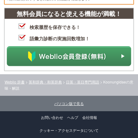
無料会員になると使える機能が満載！
検索履歴を保存できる！
語彙力診断の実施回数増加！
Weblio 辞書
>
英和辞典・和英辞典
>
日英・英日専門用語
>
Koonungidae
の意
味・解説
パソコン版で見る
お問い合わせ
ヘルプ
会社情報
クッキー・アクセスデータについて