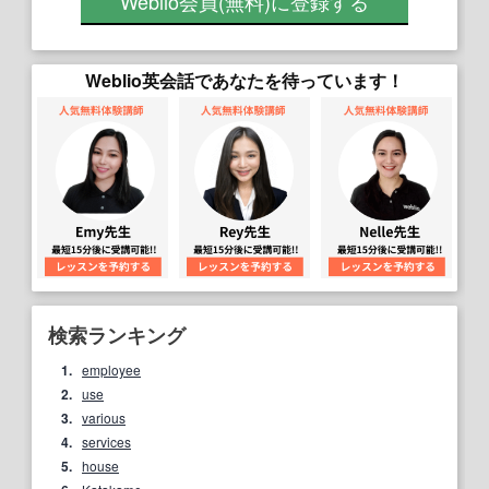
Weblio会員
(無料)
に登録する
Weblio英会話であなたを待っています！
検索ランキング
1.
employee
2.
use
3.
various
4.
services
5.
house