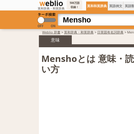
506万語
英和和英辞典
英語例文
英語
収録！
英和辞典・和英辞典
Weblio 辞書
>
英和辞典・和英辞典
>
日英固有名詞辞典
>
Me
意味
Menshoとは 意味・
い方