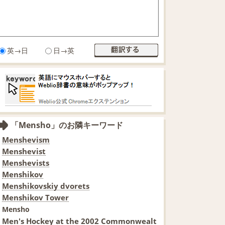
英→日
日→英
「Mensho」のお隣キーワード
Menshevism
Menshevist
Menshevists
Menshikov
Menshikovskiy dvorets
Menshikov Tower
Mensho
Men's Hockey at the 2002 Commonwealt