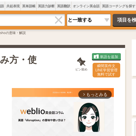
類語
共起表現
英単語帳
英語力診断
英語翻訳
オンライン英会話
英語コーチングを探す
nshoの意味・解説
読み方・使
単語を追加
瞬間英作文
ピン留め
LINE学習管理
無料で試す
もっとみる
arrow_forward_ios