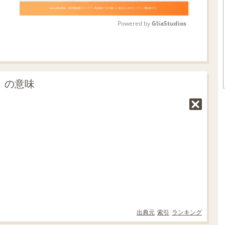
Powered by 
GliaStudios
M
u
t
」の意味
e
出典元
索引
ランキング