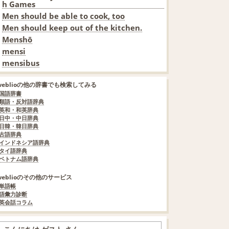
h Games
Men should be able to cook, too
Men should keep out of the kitchen.
Menshō
mensi
mensibus
weblioの他の辞書でも検索してみる
国語辞書
類語・反対語辞典
英和・和英辞典
日中・中日辞典
日韓・韓日辞典
古語辞典
インドネシア語辞典
タイ語辞典
ベトナム語辞典
weblioのその他のサービス
単語帳
語彙力診断
英会話コラム