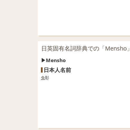
日英固有名詞辞典での「Mensho
Mensho
日本人名前
免
彰