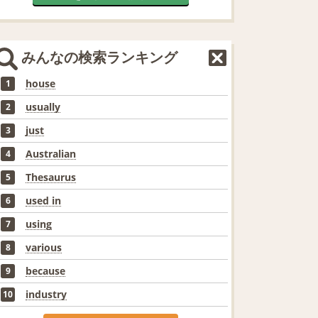
みんなの検索ランキング
house
1
usually
2
just
3
Australian
4
Thesaurus
5
used in
6
using
7
various
8
because
9
industry
10