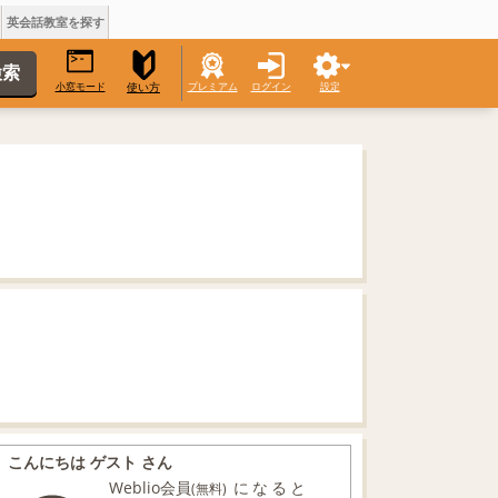
英会話教室を探す
小窓モード
プレミアム
ログイン
設定
使い方
こんにちは ゲスト さん
Weblio会員
になると
(無料)