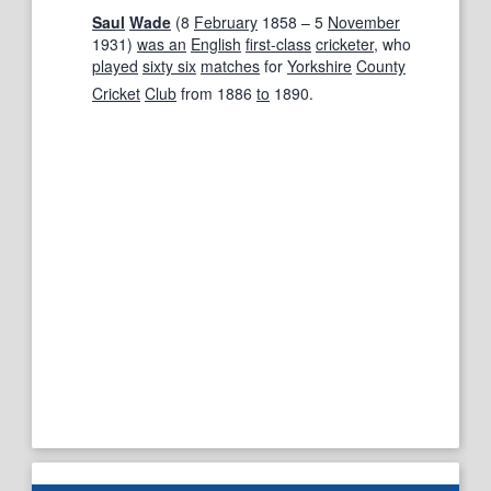
Saul
Wade
(8
February
1858 – 5
November
1931)
was an
English
first-class
cricketer
, who
played
sixty six
matches
for
Yorkshire
County
Cricket
Club
from 1886
to
1890.