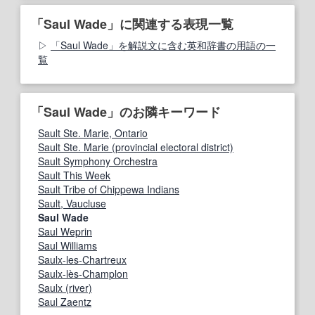
「Saul Wade」に関連する表現一覧
「Saul Wade」を解説文に含む英和辞書の用語の一
覧
「Saul Wade」のお隣キーワード
Sault Ste. Marie, Ontario
Sault Ste. Marie (provincial electoral district)
Sault Symphony Orchestra
Sault This Week
Sault Tribe of Chippewa Indians
Sault, Vaucluse
Saul Wade
Saul Weprin
Saul Williams
Saulx-les-Chartreux
Saulx-lès-Champlon
Saulx (river)
Saul Zaentz