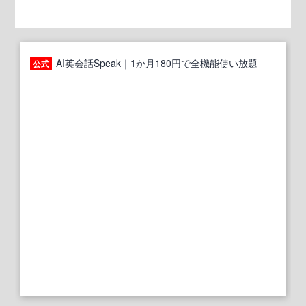
AI英会話Speak｜1か月180円で全機能使い放題
公式