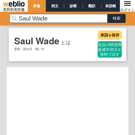
辞書
例文
診断
翻訳
単語帳
英和和英辞書
ログイン
単語
保存
を
Saul Wade
とは
英語LINE指導
意味・読み方・使い方
最適学習法を
無料で試す