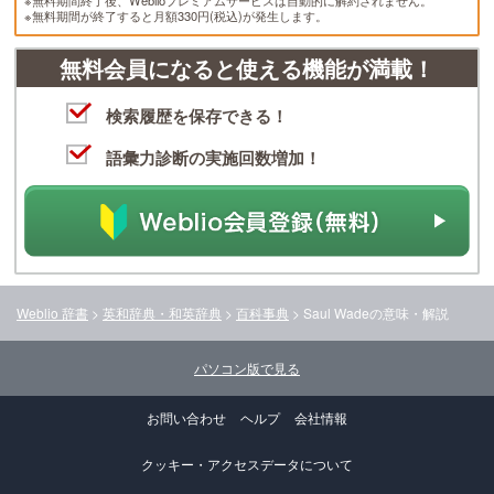
※無料期間終了後、Weblioプレミアムサービスは自動的に解約されません。
※無料期間が終了すると月額330円(税込)が発生します。
無料会員になると使える機能が満載！
検索履歴を保存できる！
語彙力診断の実施回数増加！
Weblio 辞書
>
英和辞典・和英辞典
>
百科事典
>
Saul Wade
の意味・解説
パソコン版で見る
お問い合わせ
ヘルプ
会社情報
クッキー・アクセスデータについて