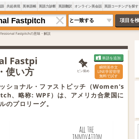
類語
共起表現
英単語帳
英語力診断
英語翻訳
オンライン英会話
英語コーチングを探す
ofessional Fastpitchの意味・解説
l Fastpi
単語を追加
瞬間英作文
方・使い方
ピン留め
LINE学習管理
無料で試す
ッショナル・ファストピッチ（Women's
astpitch、略称: WPF）は、アメリカ合衆国に
ルのプロリーグ。