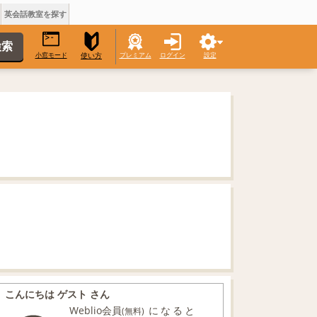
英会話教室を探す
小窓モード
プレミアム
ログイン
設定
使い方
こんにちは ゲスト さん
Weblio会員
になると
(無料)