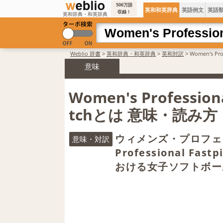
506万語
英和和英辞典
英語例文
英語
収録！
英和辞典・和英辞典
Weblio 辞書
>
英和辞典・和英辞典
>
英和対訳
>
Women's Pr
意味
Women's Professiona
tchとは 意味・読み
ウィメンズ・プロフェ
意味・対訳
Professional F
おける女子ソフトボー