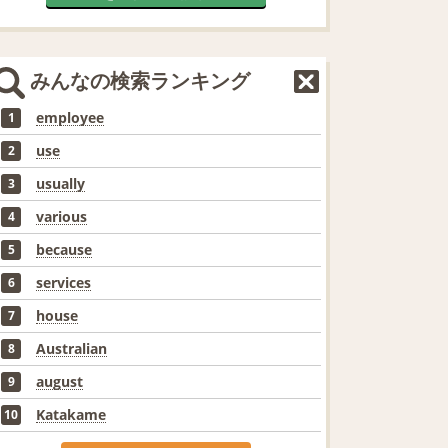
みんなの検索ランキング
employee
1
use
2
usually
3
various
4
because
5
services
6
house
7
Australian
8
august
9
Katakame
10