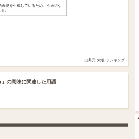
英語表現を生成しているため、不適切な
ませ。
出典元
索引
ランキング
stpitch」の意味に関連した用語