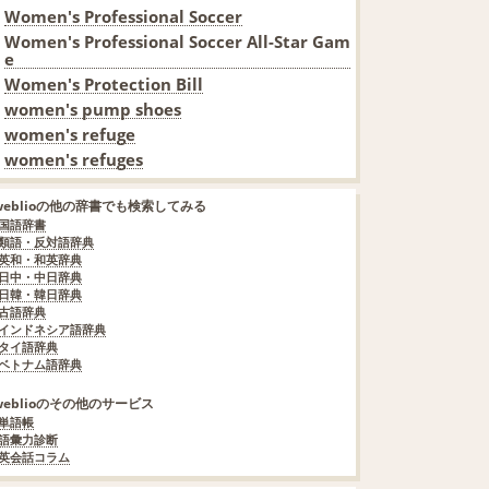
Women's Professional Soccer
Women's Professional Soccer All-Star Gam
e
Women's Protection Bill
women's pump shoes
women's refuge
women's refuges
weblioの他の辞書でも検索してみる
国語辞書
類語・反対語辞典
英和・和英辞典
日中・中日辞典
日韓・韓日辞典
古語辞典
インドネシア語辞典
タイ語辞典
ベトナム語辞典
weblioのその他のサービス
単語帳
語彙力診断
英会話コラム