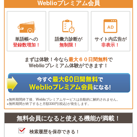
Weblioプレミアム会員
単語帳への
語彙力診断が
サイト内広告が
登録数増加！
無制限！
非表示！
まずは体験！今なら
最大６０日間無料
で
Weblioプレミアム体験ができます！
※無料期間終了後、Weblioプレミアムサービスは自動的に解約されません。
※無料期間が終了すると月額330円(税込)が発生します。
無料会員になると使える機能が満載！
検索履歴を保存できる！