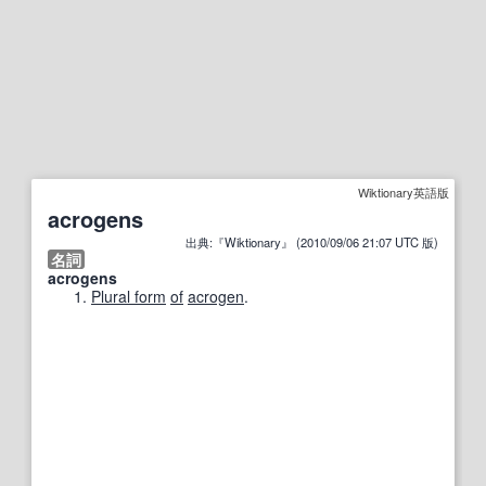
Wiktionary英語版
acrogens
出典:『Wiktionary』 (2010/09/06 21:07 UTC 版)
名詞
acrogens
Plural form
of
acrogen
.