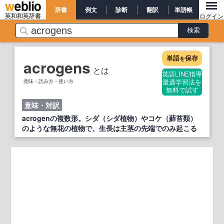
辞書
例文
診断
翻訳
単語帳
英和和英辞書
ログイン
単語
保存
を
acrogens
とは
英語LINE指導
意味・読み方・使い方
最適学習法を
無料で試す
意味・対訳
acrogenの複数形。シダ（シダ植物）やコケ（蘚苔類）
のような無花の植物で、生長は主茎の先端でのみ起こる