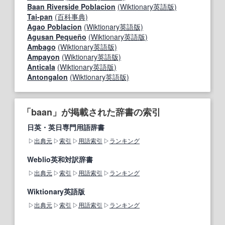
Baan Riverside Poblacion
(Wiktionary英語版)
Tai-pan
(百科事典)
Agao Poblacion
(Wiktionary英語版)
Agusan Pequeño
(Wiktionary英語版)
Ambago
(Wiktionary英語版)
Ampayon
(Wiktionary英語版)
Anticala
(Wiktionary英語版)
Antongalon
(Wiktionary英語版)
「baan」が掲載された辞書の索引
日英・英日専門用語辞書
出典元
索引
用語索引
ランキング
Weblio英和対訳辞書
出典元
索引
用語索引
ランキング
Wiktionary英語版
出典元
索引
用語索引
ランキング