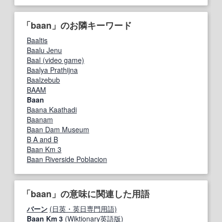
「baan」のお隣キーワード
Baaltis
Baalu Jenu
Baal (video game)
Baalya Prathijna
Baalzebub
BAAM
Baan
Baana Kaathadi
Baanam
Baan Dam Museum
B A and B
Baan Km 3
Baan Riverside Poblacion
「baan」の意味に関連した用語
バーン
(日英・英日専門用語)
Baan Km 3
(Wiktionary英語版)