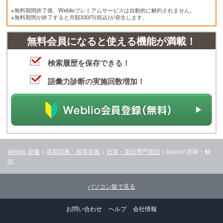
※無料期間終了後、Weblioプレミアムサービスは自動的に解約されません。
※無料期間が終了すると月額330円(税込)が発生します。
無料会員になると使える機能が満載！
検索履歴を保存できる！
語彙力診断の実施回数増加！
Weblio 辞書
>
英和辞典・和英辞典
>
日英・英日専門用語
>
baan
の意味・解
説
パソコン版で見る
お問い合わせ
ヘルプ
会社情報