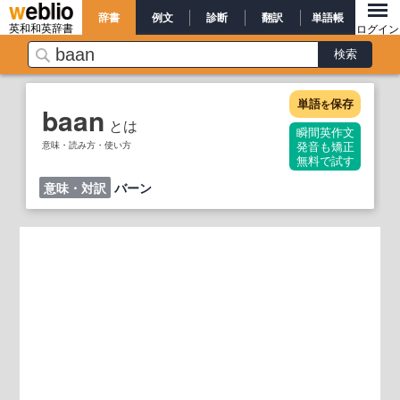
辞書
例文
診断
翻訳
単語帳
英和和英辞書
ログイン
単語
保存
を
baan
とは
瞬間英作文
意味・読み方・使い方
発音も矯正
無料で試す
意味・対訳
バーン