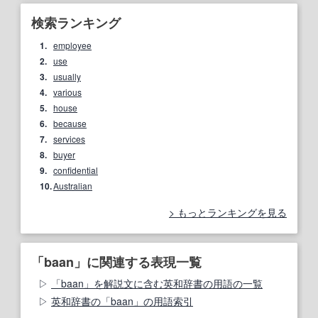
検索ランキング
1.
employee
2.
use
3.
usually
4.
various
5.
house
6.
because
7.
services
8.
buyer
9.
confidential
10.
Australian
もっとランキングを見る
「baan」に関連する表現一覧
「baan」を解説文に含む英和辞書の用語の一覧
英和辞書の「baan」の用語索引