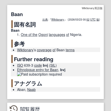
Wiktionary英語版
Baan
出典
:『
Wiktionary
』 (2026/03/23 00:
52
UTC
版
)
固有名詞
Baan
One of the
Ogoni
languages
of
Nigeria.
参考
Wiktionary
’s
coverage
of
Baan
terms
Further reading
ISO
639-3
code
bvj
(SIL)
Ethnologue entry for Baan
,
bvj
アナグラム
Aban
,
Naab
閲覧履歴