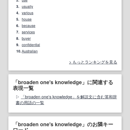
2.
3.
usually
4.
various
5.
house
6.
because
7.
services
8.
buyer
9.
confidential
10.
Australian
もっとランキングを見る
「broaden one's knowledge」に関連する
表現一覧
「broaden one's knowledge」を解説文に含む英和辞
書の用語の一覧
「broaden one's knowledge」のお隣キー