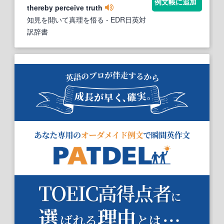
例文帳に追加
thereby perceive truth
知見を開いて真理を悟る
- EDR日英対
訳辞書