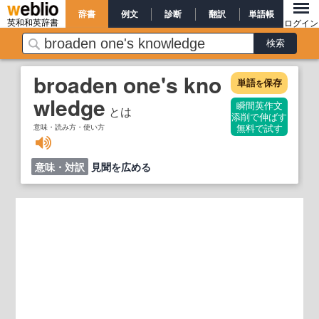
辞書
例文
診断
翻訳
単語帳
英和和英辞書
ログイン
broaden one's kno
単語
保存
を
wledge
瞬間英作文
とは
添削で伸ばす
意味・読み方・使い方
無料で試す
意味・対訳
見聞を広める