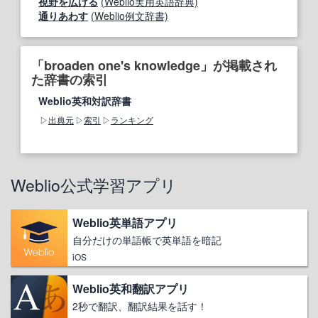
視野を広げる
(Weblio実用英語辞典)
通りあわす
(Weblio例文辞書)
「broaden one's knowledge」が掲載され
た辞書の索引
Weblio英和対訳辞書
出典元
索引
ランキング
Weblio公式学習アプリ
Weblio英単語アプリ
自分だけの単語帳で英単語を暗記
iOS
Weblio英和翻訳アプリ
2秒で翻訳、翻訳結果を話す！