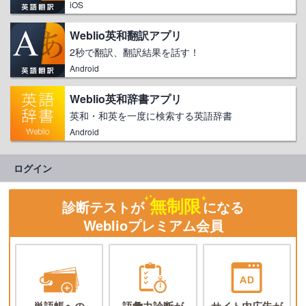
iOS
Weblio英和翻訳アプリ
2秒で翻訳、翻訳結果を話す！
Android
Weblio英和辞書アプリ
英和・和英を一度に検索する英語辞書
Android
ログイン
無制限
診断テストが
になる
Weblioプレミアム会員
単語帳への
語彙力診断が
サイト内広告が