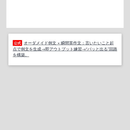
オーダメイド例文 × 瞬間英作文：言いたいこと起
公式
点で例文を生成→即アウトプット練習→“パッと出る”回路
を構築。