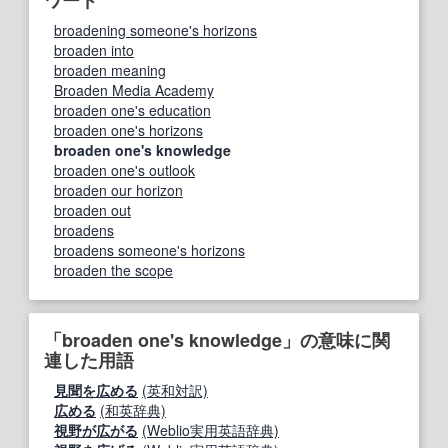
ワード
broadening someone's horizons
broaden into
broaden meaning
Broaden Media Academy
broaden one's education
broaden one's horizons
broaden one's knowledge
broaden one's outlook
broaden our horizon
broaden out
broadens
broadens someone's horizons
broaden the scope
「broaden one's knowledge」の意味に関
連した用語
見聞を広める
(英和対訳)
広める
(和英辞典)
視野が広がる
(Weblio実用英語辞典)