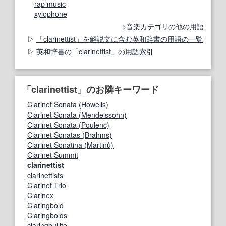
rap music
xylophone
音楽カテゴリの他の用語
「clarinettist」を解説文に含む英和辞書の用語の一覧
英和辞書の「clarinettist」の用語索引
「clarinettist」のお隣キーワード
Clarinet Sonata (Howells)
Clarinet Sonata (Mendelssohn)
Clarinet Sonata (Poulenc)
Clarinet Sonatas (Brahms)
Clarinet Sonatina (Martinů)
Clarinet Summit
clarinettist
clarinettists
Clarinet Trio
Clarinex
Claringbold
Claringbolds
claringbullite