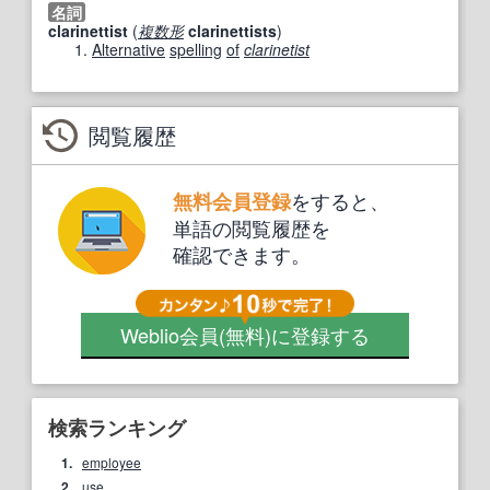
名詞
clarinettist
(
複数形
clarinettists
)
Alternative
spelling
of
clarinetist
閲覧履歴
をすると、
無料会員登録
単語の閲覧履歴を
確認できます。
Weblio会員
(無料)
に登録する
検索ランキング
1.
employee
2.
use