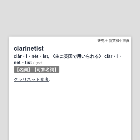
研究社 新英和中辞典
clarinetist
clàr・i・nét・ist, 《主に英国で用いられる》 clàr・i・
nét・tist
/
‐ṭɪst
/
【名詞】
【可算名詞】
クラリネット奏者
.