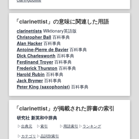
「clarinettist」の意味に関連した用語
clarinettists
Wiktionary英語版
Christopher Ball
百科事典
Alan Hacker
百科事典
Antoine-Pierre de Bavier
百科事典
Dick Charlesworth
百科事典
Ferdinand Troyer
百科事典
Frederick Thurston
百科事典
Harold Rubin
百科事典
Jack Brymer
百科事典
Peter King (saxophonist)
百科事典
「clarinettist」が掲載された辞書の索引
研究社 新英和中辞典
出典元
索引
用語索引
ランキング
カテゴリ
品詞別索引