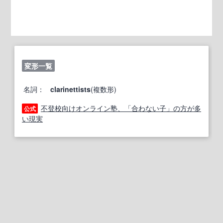
変形一覧
名詞：
clarinettists
(複数形)
不登校向けオンライン塾、「合わない子」の方が多
公式
い現実