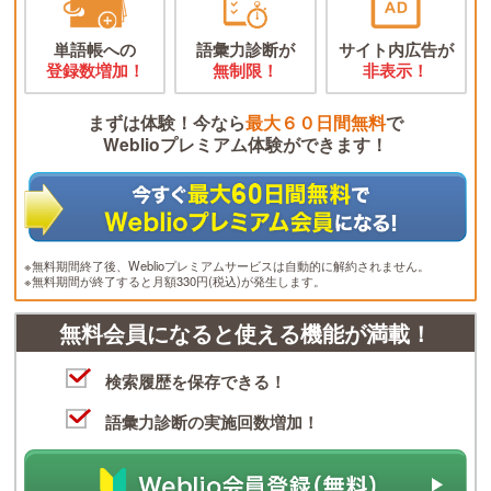
単語帳への
語彙力診断が
サイト内広告が
登録数増加！
無制限！
非表示！
まずは体験！今なら
最大６０日間無料
で
Weblioプレミアム体験ができます！
※無料期間終了後、Weblioプレミアムサービスは自動的に解約されません。
※無料期間が終了すると月額330円(税込)が発生します。
無料会員になると使える機能が満載！
検索履歴を保存できる！
語彙力診断の実施回数増加！