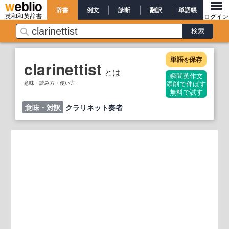
辞書
例文
診断
翻訳
単語帳
英和和英辞書
ログイン
単語
保存
を
clarinettist
とは
瞬間英作文
意味・読み方・使い方
添削で伸ばす
無料で試す
意味・対訳
クラリネット奏者