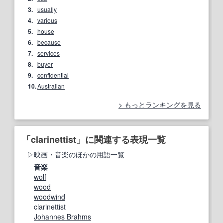
3.
usually
4.
various
5.
house
6.
because
7.
services
8.
buyer
9.
confidential
10.
Australian
もっとランキングを見る
「clarinettist」に関連する表現一覧
映画・音楽のほかの用語一覧
音楽
wolf
wood
woodwind
clarinettist
Johannes Brahms