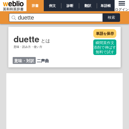
辞書
例文
診断
翻訳
単語帳
英和和英辞書
ログイン
単語
保存
を
duette
とは
瞬間英作文
意味・読み方・使い方
添削で伸ばす
無料で試す
意味・対訳
二声曲