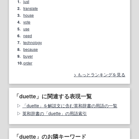
1.
just
2.
translate
3.
house
4.
vote
5.
use
6.
need
7.
technology
8.
because
9.
buyer
10.
order
もっとランキングを見る
「duette」に関連する表現一覧
「duette」を解説文に含む英和辞書の用語の一覧
英和辞書の「duette」の用語索引
「duette」のお隣キーワード