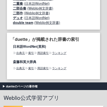
二重奏
(日本語WordNet)
二部合奏
(Weblio例文辞書)
二部作
(Weblio例文辞書)
デュオ
(日本語WordNet)
double team
(Weblio例文辞書)
「duette」が掲載された辞書の索引
日本語WordNet(英和)
出典元
索引
用語索引
ランキング
斎藤和英大辞典
出典元
索引
用語索引
ランキング
duetteのページの著作権
Weblio公式学習アプリ