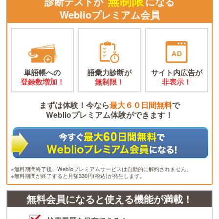
無制限
診断テストが
になる
Weblioプレミアム会員
単語帳への
語彙力診断が
サイト内広告が
登録数増加！
無制限！
非表示！
まずは体験！今なら
最大６０日間無料
で
Weblioプレミアム体験ができます！
※無料期間終了後、Weblioプレミアムサービスは自動的に解約されません。
※無料期間が終了すると月額330円(税込)が発生します。
無料会員になると使える機能が満載！