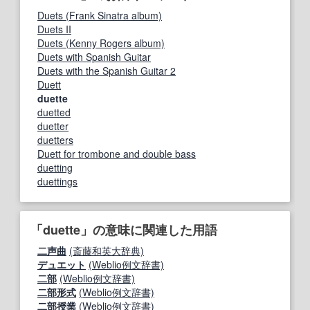
Duets (Frank Sinatra album)
Duets II
Duets (Kenny Rogers album)
Duets with Spanish Guitar
Duets with the Spanish Guitar 2
Duett
duette
duetted
duetter
duetters
Duett for trombone and double bass
duetting
duettings
「duette」の意味に関連した用語
二声曲
(斎藤和英大辞典)
デュエット
(Weblio例文辞書)
二部
(Weblio例文辞書)
二部形式
(Weblio例文辞書)
二部授業
(Weblio例文辞書)