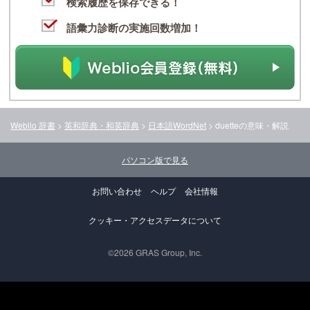
検索履歴を保存できる！
語彙力診断の実施回数増加！
Weblio 辞書
>
英和辞典・和英辞典
>
日本語WordNet
>
duette
の意味・解説
パソコン版で見る
お問い合わせ
ヘルプ
会社情報
クッキー・アクセスデータについて
©2026 GRAS Group, Inc.