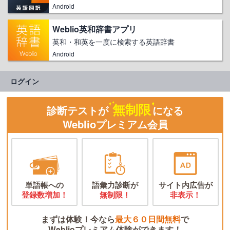
Android
Weblio英和辞書アプリ
英和・和英を一度に検索する英語辞書
Android
ログイン
無制限
診断テストが
になる
Weblioプレミアム会員
単語帳への
語彙力診断が
サイト内広告が
登録数増加！
無制限！
非表示！
まずは体験！今なら
最大６０日間無料
で
Weblioプレミアム体験ができます！