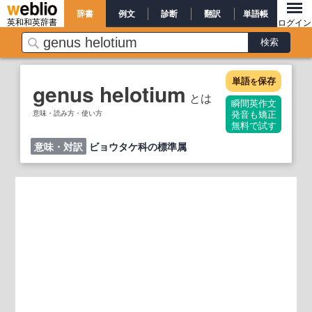
辞書
例文
診断
翻訳
単語帳
英和和英辞書
ログイン
単語
保存
を
genus helotium
とは
瞬間英作文
意味・読み方・使い方
発音も矯正
無料で試す
意味・対訳
ビョウタケ科の標準属