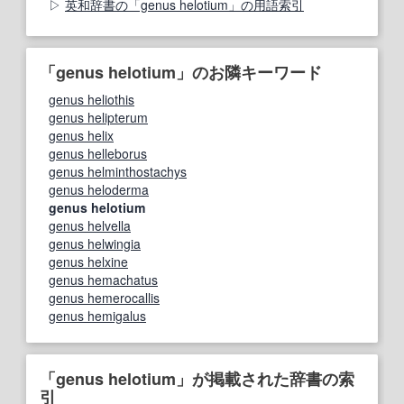
英和辞書の「genus helotium」の用語索引
「genus helotium」のお隣キーワード
genus heliothis
genus helipterum
genus helix
genus helleborus
genus helminthostachys
genus heloderma
genus helotium
genus helvella
genus helwingia
genus helxine
genus hemachatus
genus hemerocallis
genus hemigalus
「genus helotium」が掲載された辞書の索
引