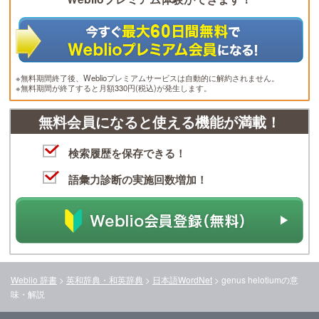
※無料期間終了後、Weblioプレミアムサービスは自動的に解約されません。
※無料期間が終了すると月額330円(税込)が発生します。
無料会員になると使える機能が満載！
検索履歴を保存できる！
語彙力診断の実施回数増加！
Weblio 辞書
>
英和辞典・和英辞典
>
日本語WordNet
>
genus helotium
の意
味・解説