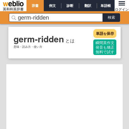
辞書
例文
診断
翻訳
単語帳
英和和英辞書
ログイン
単語
保存
を
germ-ridden
とは
瞬間英作文
意味・読み方・使い方
発音も矯正
無料で試す