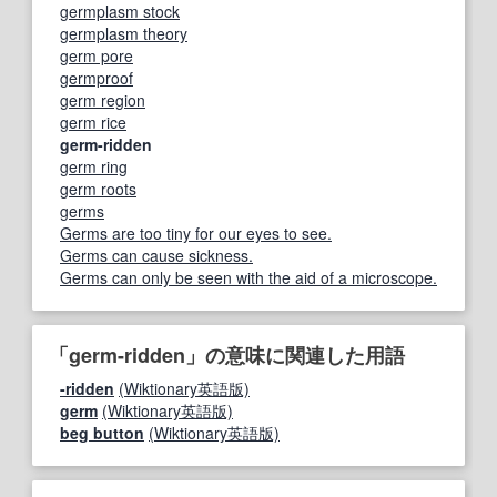
germplasm stock
germplasm theory
germ pore
germproof
germ region
germ rice
germ-ridden
germ ring
germ roots
germs
Germs are too tiny for our eyes to see.
Germs can cause sickness.
Germs can only be seen with the aid of a microscope.
「germ-ridden」の意味に関連した用語
-ridden
(Wiktionary英語版)
germ
(Wiktionary英語版)
beg button
(Wiktionary英語版)