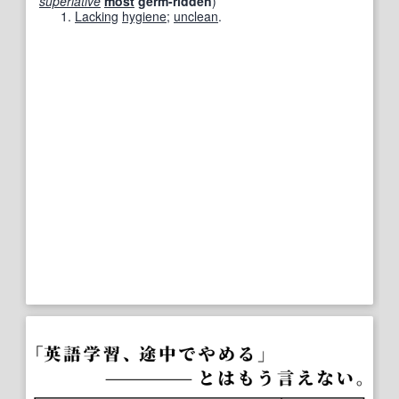
superlative
most
germ-ridden
)
Lacking
hygiene
;
unclean
.