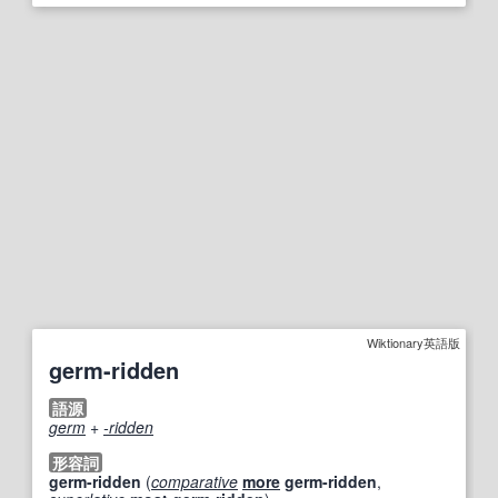
Wiktionary英語版
germ-ridden
語源
germ
+‎
-ridden
形容詞
germ-ridden
(
comparative
more
germ-ridden
,