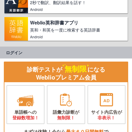
2秒で翻訳、翻訳結果を話す！
Android
Weblio英和辞書アプリ
英和・和英を一度に検索する英語辞書
Android
ログイン
無制限
診断テストが
になる
Weblioプレミアム会員
単語帳への
語彙力診断が
サイト内広告が
登録数増加！
無制限！
非表示！
まずは体験！今なら
最大６０日間無料
で