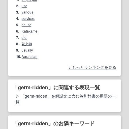
2.
use
3.
various
4.
services
5.
house
6.
Katakame
7.
diet
8.
花火師
9.
usually
10.
Australian
もっとランキングを見る
「germ-ridden」に関連する表現一覧
「germ-ridden」を解説文に含む英和辞書の用語の一
覧
「germ-ridden」のお隣キーワード