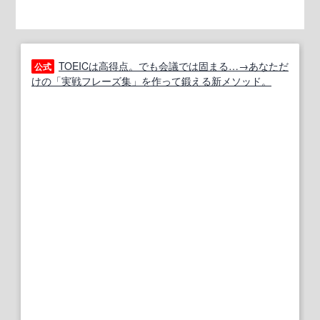
TOEICは高得点。でも会議では固まる…→あなただ
公式
けの「実戦フレーズ集」を作って鍛える新メソッド。