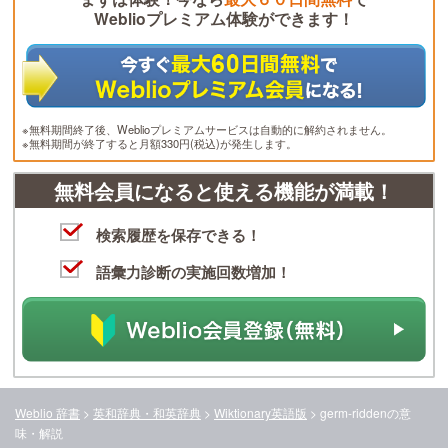
Weblioプレミアム体験ができます！
※無料期間終了後、Weblioプレミアムサービスは自動的に解約されません。
※無料期間が終了すると月額330円(税込)が発生します。
無料会員になると使える機能が満載！
検索履歴を保存できる！
語彙力診断の実施回数増加！
Weblio 辞書
>
英和辞典・和英辞典
>
Wiktionary英語版
>
germ-ridden
の意
味・解説