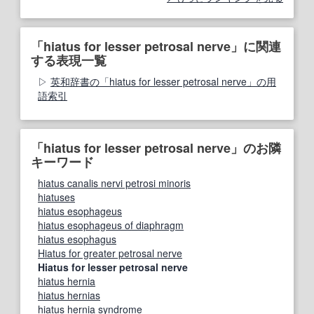
「hiatus for lesser petrosal nerve」に関連
する表現一覧
英和辞書の「hiatus for lesser petrosal nerve」の用
語索引
「hiatus for lesser petrosal nerve」のお隣
キーワード
hiatus canalis nervi petrosi minoris
hiatuses
hiatus esophageus
hiatus esophageus of diaphragm
hiatus esophagus
Hiatus for greater petrosal nerve
Hiatus for lesser petrosal nerve
hiatus hernia
hiatus hernias
hiatus hernia syndrome