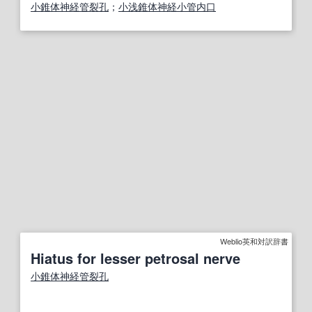
小錐体神経管裂孔
；
小浅錐体神経小管内口
Weblio英和対訳辞書
Hiatus for lesser petrosal nerve
小錐体神経管裂孔