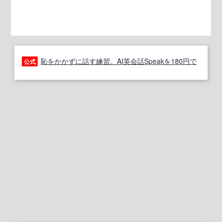
恥をかかずに話す練習。AI英会話Speakを180円で
公式