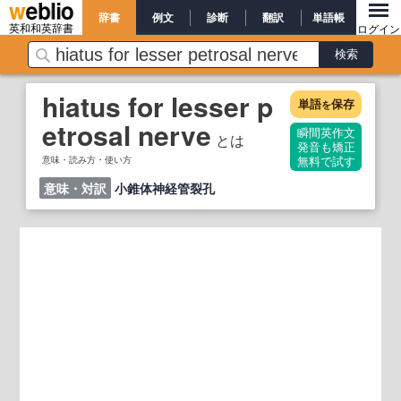
辞書
例文
診断
翻訳
単語帳
英和和英辞書
ログイン
hiatus for lesser p
単語
保存
を
etrosal nerve
瞬間英作文
とは
発音も矯正
意味・読み方・使い方
無料で試す
意味・対訳
小錐体神経管裂孔