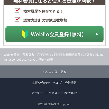
無料会員になると使える機能が満載！
検索履歴を保存できる！
語彙力診断の実施回数増加！
Weblio 辞書
>
英和辞典・和英辞典
>
JST科学技術用語日英対訳辞書
>
hiatus
for lesser petrosal nerve
の意味・解説
パソコン版で見る
お問い合わせ
ヘルプ
会社情報
クッキー・アクセスデータについて
©2026 GRAS Group, Inc.