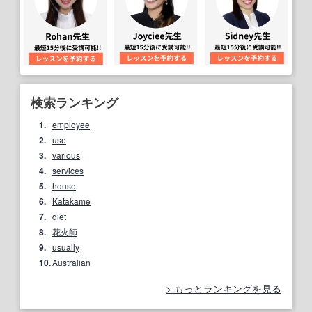
検索ランキング
1.
employee
2.
use
3.
various
4.
services
5.
house
6.
Katakame
7.
diet
8.
花火師
9.
usually
10.
Australian
もっとランキングを見る