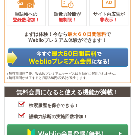
単語帳への
語彙力診断が
サイト内広告が
登録数増加！
無制限！
非表示！
まずは体験！今なら
最大６０日間無料
で
Weblioプレミアム体験ができます！
※無料期間終了後、Weblioプレミアムサービスは自動的に解約されません。
※無料期間が終了すると月額330円(税込)が発生します。
無料会員になると使える機能が満載！
検索履歴を保存できる！
語彙力診断の実施回数増加！