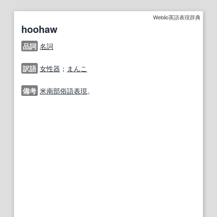
Weblio英語表現辞典
hoohaw
品詞
名詞
訳語
女性器
；
まんこ
備考
米
南部
俗語
表現
。