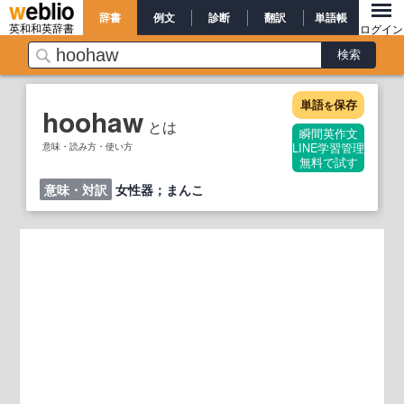
辞書
例文
診断
翻訳
単語帳
英和和英辞書
ログイン
単語
保存
を
hoohaw
とは
瞬間英作文
意味・読み方・使い方
LINE学習管理
無料で試す
意味・対訳
女性器；まんこ