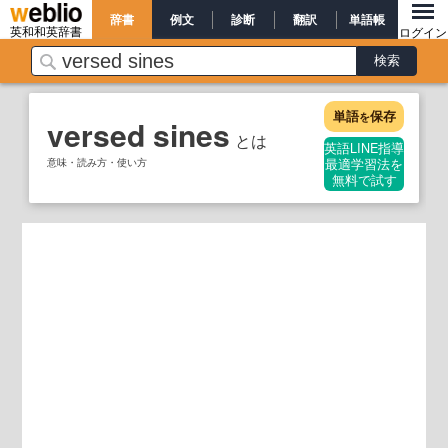
辞書
例文
診断
翻訳
単語帳
英和和英辞書
ログイン
単語
保存
を
versed sines
とは
英語LINE指導
意味・読み方・使い方
最適学習法を
無料で試す