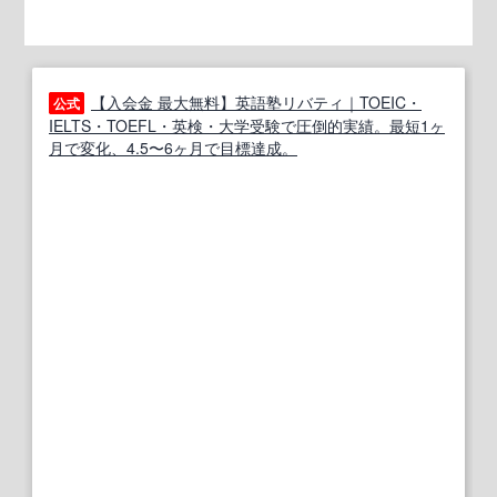
【入会金 最大無料】英語塾リバティ｜TOEIC・
公式
IELTS・TOEFL・英検・大学受験で圧倒的実績。最短1ヶ
月で変化、4.5〜6ヶ月で目標達成。