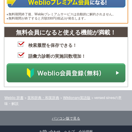
※無料期間終了後、Weblioプレミアムサービスは自動的に解約されません。
※無料期間が終了すると月額330円(税込)が発生します。
無料会員になると使える機能が満載！
検索履歴を保存できる！
語彙力診断の実施回数増加！
Weblio 辞書
>
英和辞典・和英辞典
>
Wiktionary英語版
>
versed sines
の意
味・解説
パソコン版で見る
お問い合わせ
ヘルプ
会社情報