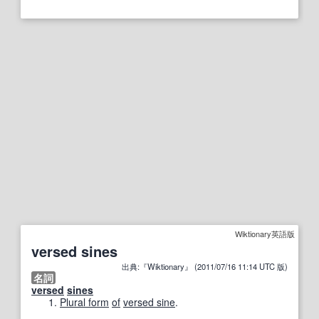
Wiktionary英語版
versed sines
出典:『Wiktionary』 (2011/07/16 11:14 UTC 版)
名詞
versed
sines
Plural form
of
versed sine
.