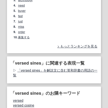
3.
4.
need
5.
buyer
6.
fast
7.
just
8.
miss
9.
order
10.
募集する
もっとランキングを見る
「versed sines」に関連する表現一覧
「versed sines」を解説文に含む英和辞書の用語の一
覧
「versed sines」のお隣キーワード
versed
versed cosine