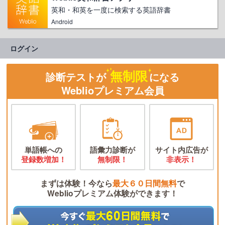
英和・和英を一度に検索する英語辞書
Android
ログイン
無制限
診断テストが
になる
Weblioプレミアム会員
単語帳への
語彙力診断が
サイト内広告が
登録数増加！
無制限！
非表示！
まずは体験！今なら
最大６０日間無料
で
Weblioプレミアム体験ができます！