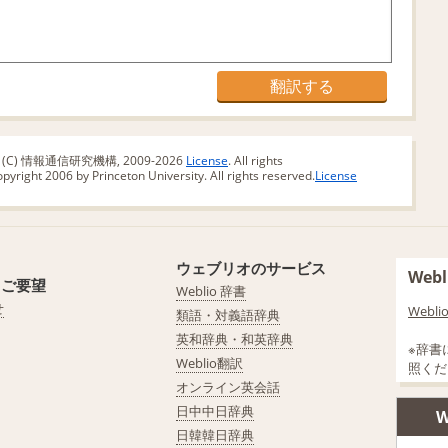
版 (C) 情報通信研究機構, 2009-2026
License
. All rights
yright 2006 by Princeton University. All rights reserved.
License
ウェブリオのサービス
We
・ご要望
Weblio 辞書
せ
Web
類語・対義語辞典
英和辞典・和英辞典
※辞書
Weblio翻訳
照くだ
オンライン英会話
日中中日辞典
W
日韓韓日辞典