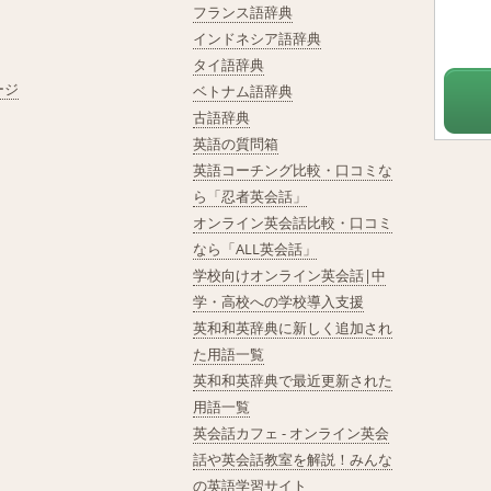
フランス語辞典
インドネシア語辞典
タイ語辞典
ージ
ベトナム語辞典
古語辞典
英語の質問箱
英語コーチング比較・口コミな
ら「忍者英会話」
オンライン英会話比較・口コミ
なら「ALL英会話」
学校向けオンライン英会話|中
学・高校への学校導入支援
英和和英辞典に新しく追加され
た用語一覧
英和和英辞典で最近更新された
用語一覧
英会話カフェ - オンライン英会
話や英会話教室を解説！みんな
の英語学習サイト