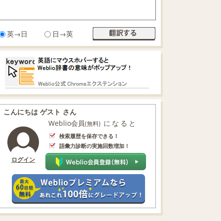
英→日
日→英
こんにちは ゲスト さん
Weblio会員
になると
(無料)
検索履歴を保存できる！
語彙力診断の実施回数増加！
ログイン