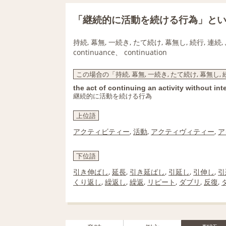
「継続的に活動を続ける行為」と
持続, 幕無, 一続き, たて続け, 幕無し, 続行, 連続
continuance、 continuation
この場合の「持続, 幕無, 一続き, たて続け, 幕無し, 続
the act of continuing an activity without int
継続的に活動を続ける行為
上位語
アクティビティー
,
活動
,
アクティヴィティー
,
ア
下位語
引き伸ばし
,
延長
,
引き延ばし
,
引延し
,
引伸し
,
引
くり返し
,
繰返し
,
繰返
,
リピート
,
ダブリ
,
反復
,