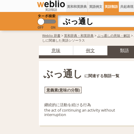
英和和英辞典
英語例文
英語類語
共起表現
英語類語
Weblio 辞書
>
英和辞典・和英辞典
>
ぶっ通しの意味・解説
>
しに関連した英語シソーラス
意味
例文
類語
ぶっ通し
に関連する類語一覧
意義素(意味の分類)
継続的に活動を続ける行為
the act of continuing an activity without
interruption