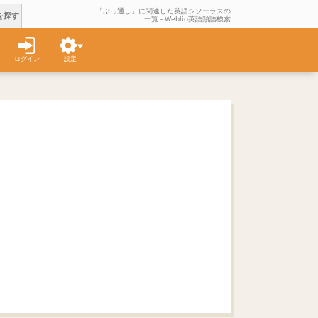
「ぶっ通し」に関連した英語シソーラスの
を探す
一覧 - Weblio英語類語検索
ログイン
設定