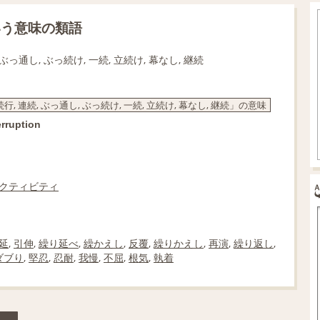
いう意味の類語
, ぶっ通し, ぶっ続け, 一続, 立続け, 幕なし, 継続
行, 連続, ぶっ通し, ぶっ続け, 一続, 立続け, 幕なし, 継続」の意味
erruption
クティビティ
延
,
引伸
,
繰り延べ
,
繰かえし
,
反覆
,
繰りかえし
,
再演
,
繰り返し
,
ダブり
,
堅忍
,
忍耐
,
我慢
,
不屈
,
根気
,
執着