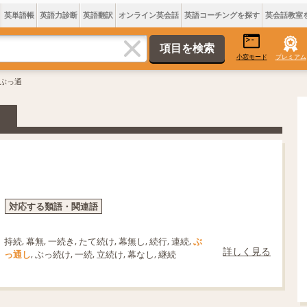
英単語帳
英語力診断
英語翻訳
オンライン英会話
英語コーチングを探す
英会話教室
小窓モード
プレミアム
 ぶっ通
対応する類語・関連語
持続, 幕無, 一続き, たて続け, 幕無し, 続行, 連続,
ぶ
詳しく見る
っ通し
, ぶっ続け, 一続, 立続け, 幕なし, 継続