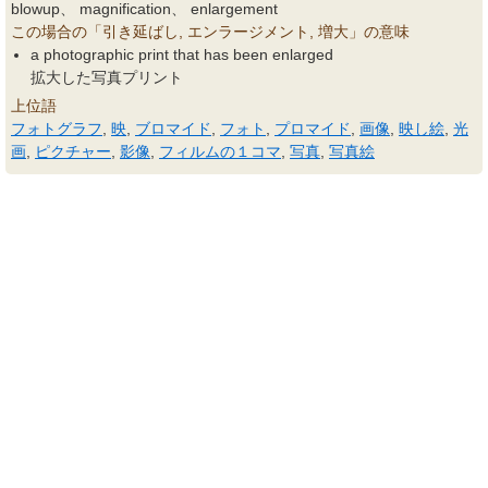
blowup、 magnification、 enlargement
この場合の「引き延ばし, エンラージメント, 増大」の意味
a photographic print that has been enlarged
拡大した写真プリント
上位語
フォトグラフ
,
映
,
ブロマイド
,
フォト
,
プロマイド
,
画像
,
映し絵
,
光
画
,
ピクチャー
,
影像
,
フィルムの１コマ
,
写真
,
写真絵