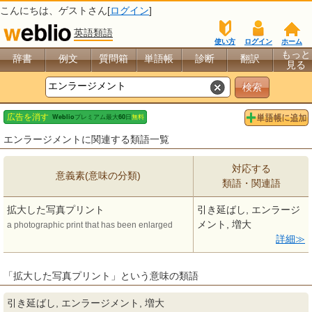
こんにちは、
ゲスト
さん[
ログイン
]
英語類語
使い方
ログイン
ホーム
もっと
辞書
例文
質問箱
単語帳
診断
翻訳
見る
エンラージメントに関連する類語一覧
対応する
意義素(意味の分類)
類語・関連語
拡大した写真プリント
引き延ばし, エンラージ
メント, 増大
a photographic print that has been enlarged
詳細
「拡大した写真プリント」という意味の類語
引き延ばし, エンラージメント, 増大