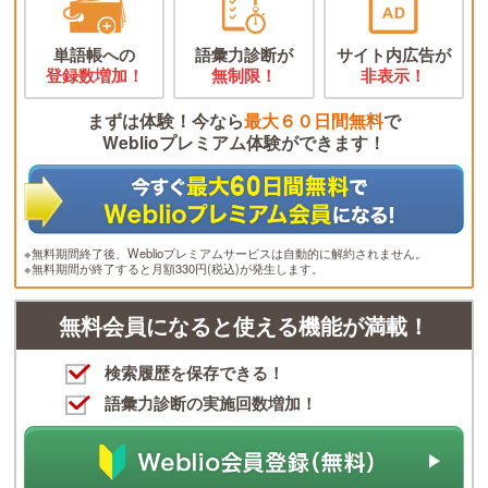
単語帳への
語彙力診断が
サイト内広告が
登録数増加！
無制限！
非表示！
まずは体験！今なら
最大６０日間無料
で
Weblioプレミアム体験ができます！
※無料期間終了後、Weblioプレミアムサービスは自動的に解約されません。
※無料期間が終了すると月額330円(税込)が発生します。
無料会員になると使える機能が満載！
検索履歴を保存できる！
語彙力診断の実施回数増加！