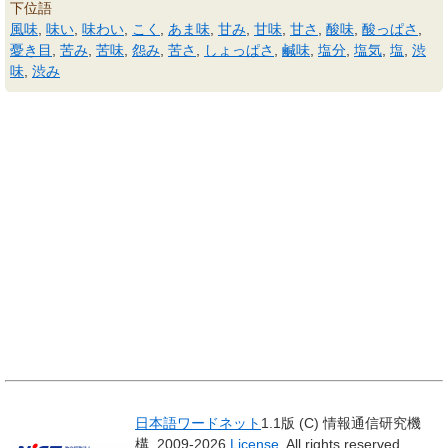
下位語
風味
,
味い
,
味わい
,
こく
,
あま味
,
甘み
,
甘味
,
甘さ
,
酸味
,
酸っぱさ
,
憂き目
,
苦み
,
苦味
,
怨み
,
苦さ
,
しょっぱさ
,
鹹味
,
塩分
,
塩気
,
塩
,
渋
味
,
渋み
日本語ワードネット
1.1版 (C) 情報通信研究機
構, 2009-2026
License
. All rights reserved.