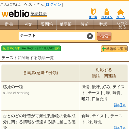
こんにちは、
ゲスト
さん[
ログイン
]
英語類語
使い方
ログイン
ホーム
もっと
辞書
例文
質問箱
単語帳
診断
翻訳
見る
テーストに関連する類語一覧
対応する
意義素(意味の分類)
類語・関連語
感覚の一種
風情, 後味, 好み, テイス
ト, テースト, 味, 味覚,
a kind of sensing
嗜好, 口当たり
詳細
舌とのどの味蕾が可溶性刺激物の化学成
食味, テイスト, テース
分に関する情報を伝達する際に起こる感
ト, 味, 味覚
覚
詳細