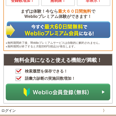
登録数増加！
無制限！
非表示！
まずは体験！今なら
最大６０日間無料
で
Weblioプレミアム体験ができます！
※無料期間終了後、Weblioプレミアムサービスは自動的に解約されません。
※無料期間が終了すると月額330円(税込)が発生します。
無料会員になると使える機能が満載！
検索履歴を保存できる！
語彙力診断の実施回数増加！
ログイン
〉