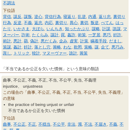
不調法
下位語
背信
,
謀反
,
謀叛
,
逆心
,
背信行為
,
寝返り
,
乱逆
,
内通
,
返り忠
,
裏切り
行為
,
反逆
,
不義
,
返忠
,
内応
,
裏切り
,
異心
,
裏切
,
叛逆
,
ぺてん
,
はっ
たり
,
いかさま
,
大ぼら
,
いんちき
,
知ったかぶり
,
謀略
,
計謀
,
詭謀
,
マ
ヌーバー
,
詐術
,
たくらみ
,
謀計
,
罠
,
姦詐
,
術策
,
一芝居
,
悪巧
,
奸詐
,
術計
,
悪計
,
羂
,
偽計
,
悪だくみ
,
企み
,
虚実
,
計策
,
瞞着手段
,
だまし
,
策謀
,
姦計
,
奸計
,
落とし穴
,
籌略
,
わな
,
欺罔
,
策略
,
謀
,
企て
,
悪巧み
,
誑し
,
トリック
,
狡計
,
マヌーヴァー
,
詭計
,
籌策
「不当であるか公正を欠いた慣例」という意味の類語
曲事, 不公正, 不義, 不正, 不当, 不公平, 失当, 不義理
injustice、 unjustness
この場合の「曲事, 不公正, 不義, 不正, 不当, 不公平, 失当, 不義理」
の意味
the practice of being unjust or unfair
不当であるか公正を欠いた慣例
下位語
曲事
,
不公正
,
不正
,
不穏当
,
不公平
,
非法
,
濁
,
不法
,
不届き
,
不義
,
不