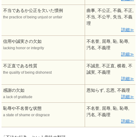
不当であるか公正を欠いた慣例
曲事, 不公正, 不義, 不正,
不当, 不公平, 失当, 不義
the practice of being unjust or unfair
理
詳細
信用や誠実さの欠如
不名誉, 屈辱, 恥, 恥辱,
汚名, 不義理
lacking honor or integrity
詳細
不正直である性質
不誠意, 不正直, 横着, 不
誠実, 不義理
the quality of being dishonest
詳細
感謝の欠如
恩知らず, 忘恩, 不義理
詳細
a lack of gratitude
恥辱や不名誉な状態
不名誉, 屈辱, 恥, 恥辱,
汚名, 不義理
a state of shame or disgrace
詳細