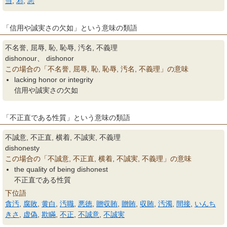
当
,
邪
,
悪
「信用や誠実さの欠如」という意味の類語
不名誉, 屈辱, 恥, 恥辱, 汚名, 不義理
dishonour、 dishonor
この場合の「不名誉, 屈辱, 恥, 恥辱, 汚名, 不義理」の意味
lacking honor or integrity
信用や誠実さの欠如
「不正直である性質」という意味の類語
不誠意, 不正直, 横着, 不誠実, 不義理
dishonesty
この場合の「不誠意, 不正直, 横着, 不誠実, 不義理」の意味
the quality of being dishonest
不正直である性質
下位語
貪汚
,
腐敗
,
黄白
,
汚職
,
悪徳
,
贈収賄
,
贈賄
,
収賄
,
汚濁
,
間接
,
いんち
きさ
,
虚偽
,
欺瞞
,
不正
,
不誠意
,
不誠実