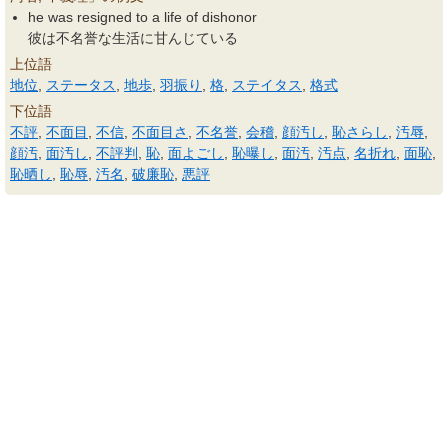
he was resigned to a life of dishonor
彼は不名誉な生活に甘んじている
上位語
地位
,
ステータス
,
地歩
,
羽振り
,
格
,
ステイタス
,
格式
下位語
不評
,
不面目
,
不信
,
不面目さ
,
不名誉
,
会稽
,
顔汚し
,
恥さらし
,
汚辱
,
顔汚
,
面汚し
,
不評判
,
恥
,
面よごし
,
恥曝し
,
面汚
,
汚点
,
名折れ
,
面恥
,
恥晒し
,
恥辱
,
汚名
,
破廉恥
,
悪評