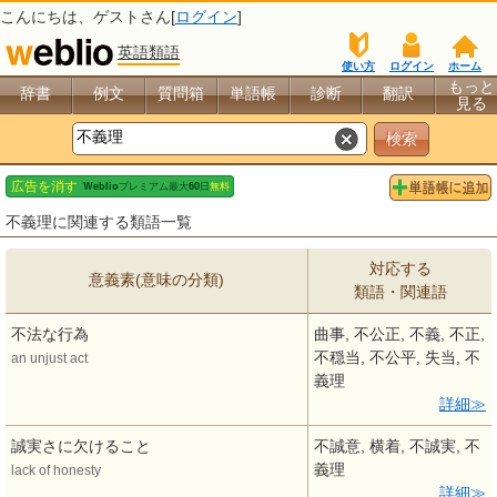
こんにちは、
ゲスト
さん[
ログイン
]
英語類語
使い方
ログイン
ホーム
もっと
辞書
例文
質問箱
単語帳
診断
翻訳
見る
不義理に関連する類語一覧
対応する
意義素(意味の分類)
類語・関連語
不法な行為
曲事, 不公正, 不義, 不正,
不穏当, 不公平, 失当, 不
an unjust act
義理
詳細
誠実さに欠けること
不誠意, 横着, 不誠実, 不
義理
lack of honesty
詳細