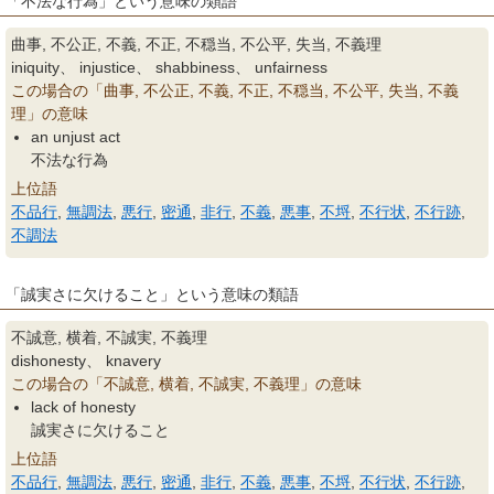
「不法な行為」という意味の類語
曲事, 不公正, 不義, 不正, 不穏当, 不公平, 失当, 不義理
iniquity、 injustice、 shabbiness、 unfairness
この場合の「曲事, 不公正, 不義, 不正, 不穏当, 不公平, 失当, 不義
理」の意味
an unjust act
不法な行為
上位語
不品行
,
無調法
,
悪行
,
密通
,
非行
,
不義
,
悪事
,
不埒
,
不行状
,
不行跡
,
不調法
「誠実さに欠けること」という意味の類語
不誠意, 横着, 不誠実, 不義理
dishonesty、 knavery
この場合の「不誠意, 横着, 不誠実, 不義理」の意味
lack of honesty
誠実さに欠けること
上位語
不品行
,
無調法
,
悪行
,
密通
,
非行
,
不義
,
悪事
,
不埒
,
不行状
,
不行跡
,