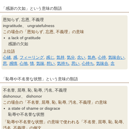
「感謝の欠如」という意味の類語
恩知らず, 忘恩, 不義理
ingratitude、 ungratefulness
この場合の「恩知らず, 忘恩, 不義理」の意味
a lack of gratitude
感謝の欠如
上位語
心緒
,
感
,
フィーリング
,
感じ
,
気持
,
気分
,
念い
,
気色
,
心持
,
気味合い
,
思
,
感情
,
心地
,
情
,
気味
,
想い
,
気持ち
,
思い
,
心持ち
,
気味合
,
念
「恥辱や不名誉な状態」という意味の類語
不名誉, 屈辱, 恥, 恥辱, 汚名, 不義理
dishonour、 dishonor
この場合の「不名誉, 屈辱, 恥, 恥辱, 汚名, 不義理」の意味
a state of shame or disgrace
恥辱や不名誉な状態
「恥辱や不名誉な状態」の意味で使われる「不名誉, 屈辱, 恥, 恥辱,
汚名, 不義理」の例文