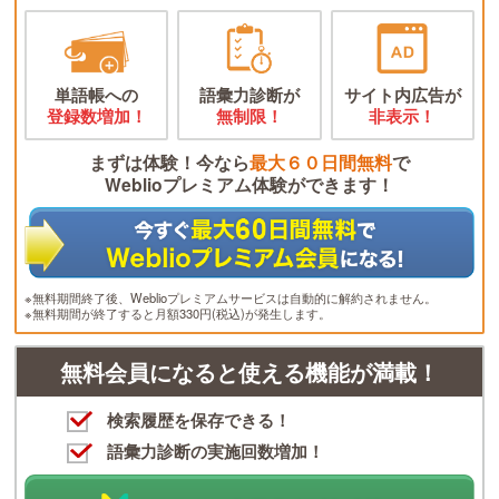
単語帳への
語彙力診断が
サイト内広告が
登録数増加！
無制限！
非表示！
まずは体験！今なら
最大６０日間無料
で
Weblioプレミアム体験ができます！
※無料期間終了後、Weblioプレミアムサービスは自動的に解約されません。
※無料期間が終了すると月額330円(税込)が発生します。
無料会員になると使える機能が満載！
検索履歴を保存できる！
語彙力診断の実施回数増加！