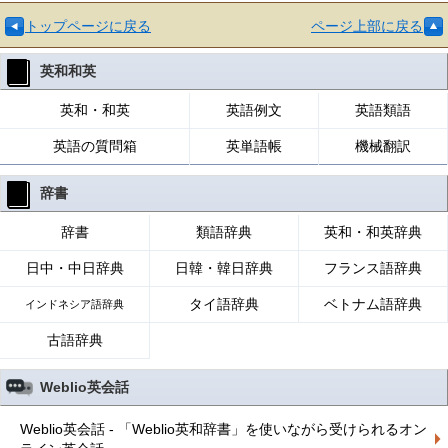
トップページに戻る
ページ上部に戻る
英和和英
英和・和英
英語例文
英語類語
英語の質問箱
英単語帳
機械翻訳
辞書
辞書
類語辞典
英和・和英辞典
日中・中日辞典
日韓・韓日辞典
フランス語辞典
タイ語辞典
ベトナム語辞典
インドネシア語辞典
古語辞典
Weblio英会話
Weblio英会話 - 「Weblio英和辞書」を使いながら受けられるオン