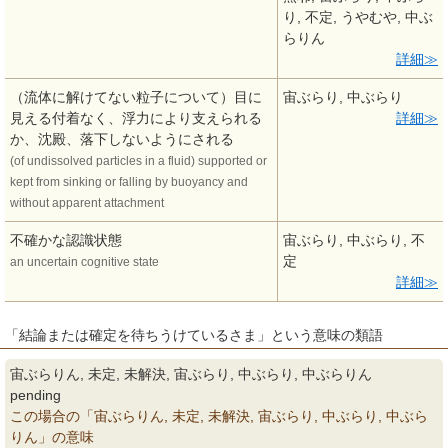
り, 不定, うやむや, 中ぶ
らりん
詳細
（流体に解けてない粒子について）目に
宙ぶらり, 中ぶらり
見える付着なく、浮力により支えられる
詳細
か、沈殿、落下しないようにされる
(of undissolved particles in a fluid) supported or
kept from sinking or falling by buoyancy and
without apparent attachment
不確かな認識状態
宙ぶらり, 中ぶらり, 不
定
an uncertain cognitive state
詳細
「結論または確定を待ちうけているさま」という意味の類語
宙ぶらりん, 未定, 未解決, 宙ぶらり, 中ぶらり, 中ぶらりん
pending
この場合の「宙ぶらりん, 未定, 未解決, 宙ぶらり, 中ぶらり, 中ぶら
りん」の意味