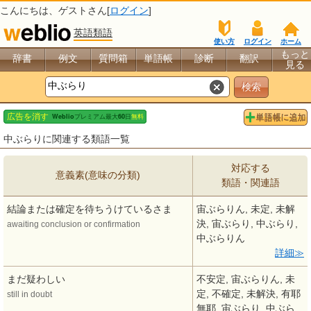
こんにちは、
ゲスト
さん[
ログイン
]
英語類語
使い方
ログイン
ホーム
もっと
辞書
例文
質問箱
単語帳
診断
翻訳
見る
中ぶらりに関連する類語一覧
対応する
意義素(意味の分類)
類語・関連語
結論または確定を待ちうけているさま
宙ぶらりん, 未定, 未解
決, 宙ぶらり, 中ぶらり,
awaiting conclusion or confirmation
中ぶらりん
詳細
まだ疑わしい
不安定, 宙ぶらりん, 未
定, 不確定, 未解決, 有耶
still in doubt
無耶, 宙ぶらり, 中ぶら