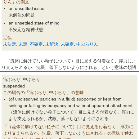
りん」の例文
an unsettled issue
未解決の問題
an unsettled state of mind
不安定な精神状態
近似
未決定
,
未定
,
不確定
,
未解決
,
未確定
,
中ぶらりん
「（流体に解けてない粒子について）目に見える付着なく、浮力によ
り支えられるか、沈殿、落下しないようにされる」という意味の類語
宙ぶらり, 中ぶらり
suspended
この場合の「宙ぶらり, 中ぶらり」の意味
(of undissolved particles in a fluid) supported or kept from
sinking or falling by buoyancy and without apparent attachment
（流体に解けてない粒子について）目に見える付着なく、浮力に
より支えられるか、沈殿、落下しないようにされる
「（流体に解けてない粒子について）目に見える付着なく、浮力に
より支えられるか、沈殿、落下しないようにされる」の意味で使わ