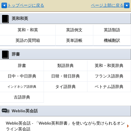
トップページに戻る
ページ上部に戻る
英和和英
英和・和英
英語例文
英語類語
英語の質問箱
英単語帳
機械翻訳
辞書
辞書
類語辞典
英和・和英辞典
日中・中日辞典
日韓・韓日辞典
フランス語辞典
タイ語辞典
ベトナム語辞典
インドネシア語辞典
古語辞典
Weblio英会話
Weblio英会話 - 「Weblio英和辞書」を使いながら受けられるオン
ライン英会話