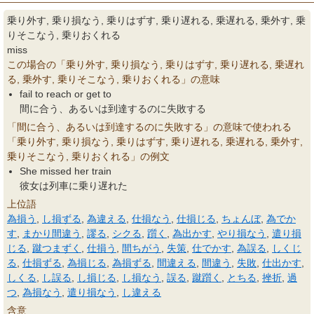
乗り外す, 乗り損なう, 乗りはずす, 乗り遅れる, 乗遅れる, 乗外す, 乗
りそこなう, 乗りおくれる
miss
この場合の「乗り外す, 乗り損なう, 乗りはずす, 乗り遅れる, 乗遅れ
る, 乗外す, 乗りそこなう, 乗りおくれる」の意味
fail to reach or get to
間に合う、あるいは到達するのに失敗する
「間に合う、あるいは到達するのに失敗する」の意味で使われる
「乗り外す, 乗り損なう, 乗りはずす, 乗り遅れる, 乗遅れる, 乗外す,
乗りそこなう, 乗りおくれる」の例文
She missed her train
彼女は列車に乗り遅れた
上位語
為損う
,
し損ずる
,
為違える
,
仕損なう
,
仕損じる
,
ちょんぼ
,
為でか
す
,
まかり間違う
,
謬る
,
シクる
,
躓く
,
為出かす
,
やり損なう
,
遣り損
じる
,
蹴つまずく
,
仕損う
,
間ちがう
,
失策
,
仕でかす
,
為誤る
,
しくじ
る
,
仕損ずる
,
為損じる
,
為損ずる
,
間違える
,
間違う
,
失敗
,
仕出かす
,
しくる
,
し誤る
,
し損じる
,
し損なう
,
誤る
,
蹴躓く
,
とちる
,
挫折
,
過
つ
,
為損なう
,
遣り損なう
,
し違える
含意