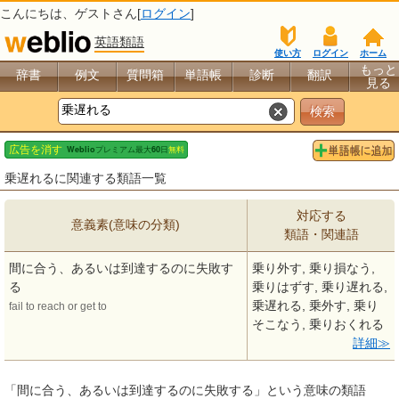
こんにちは、
ゲスト
さん[
ログイン
]
英語類語
使い方
ログイン
ホーム
もっと
辞書
例文
質問箱
単語帳
診断
翻訳
見る
乗遅れるに関連する類語一覧
対応する
意義素(意味の分類)
類語・関連語
間に合う、あるいは到達するのに失敗す
乗り外す, 乗り損なう,
る
乗りはずす, 乗り遅れる,
乗遅れる, 乗外す, 乗り
fail to reach or get to
そこなう, 乗りおくれる
詳細
「間に合う、あるいは到達するのに失敗する」という意味の類語