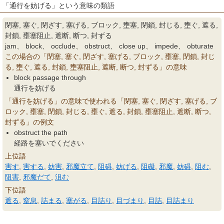
「通行を妨げる」という意味の類語
閉塞, 塞ぐ, 閉ざす, 塞げる, ブロック, 壅塞, 閉鎖, 封じる, 壅ぐ, 遮る,
封鎖, 壅塞阻止, 遮断, 断つ, 封ずる
jam、 block、 occlude、 obstruct、 close up、 impede、 obturate
この場合の「閉塞, 塞ぐ, 閉ざす, 塞げる, ブロック, 壅塞, 閉鎖, 封じ
る, 壅ぐ, 遮る, 封鎖, 壅塞阻止, 遮断, 断つ, 封ずる」の意味
block passage through
通行を妨げる
「通行を妨げる」の意味で使われる「閉塞, 塞ぐ, 閉ざす, 塞げる, ブ
ロック, 壅塞, 閉鎖, 封じる, 壅ぐ, 遮る, 封鎖, 壅塞阻止, 遮断, 断つ,
封ずる」の例文
obstruct the path
経路を塞いでください
上位語
害す
,
害する
,
妨害
,
邪魔立て
,
阻碍
,
妨げる
,
阻礙
,
邪魔
,
妨碍
,
阻む
,
阻害
,
邪魔だて
,
沮む
下位語
遮る
,
窒息
,
詰まる
,
塞がる
,
目詰り
,
目づまり
,
目詰
,
目詰まり