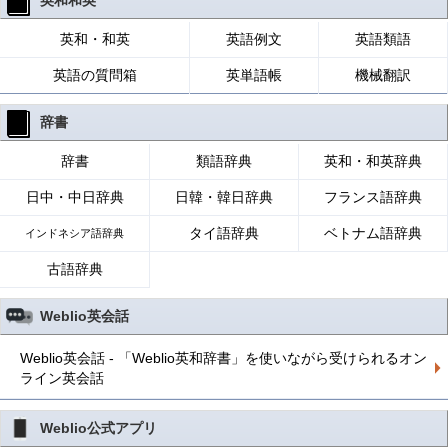
英和和英
英和・和英
英語例文
英語類語
英語の質問箱
英単語帳
機械翻訳
辞書
辞書
類語辞典
英和・和英辞典
日中・中日辞典
日韓・韓日辞典
フランス語辞典
タイ語辞典
ベトナム語辞典
インドネシア語辞典
古語辞典
Weblio英会話
Weblio英会話 - 「Weblio英和辞書」を使いながら受けられるオン
ライン英会話
Weblio公式アプリ