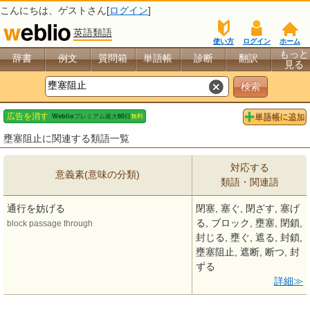
こんにちは、
ゲスト
さん[
ログイン
]
英語類語
使い方
ログイン
ホーム
もっと
辞書
例文
質問箱
単語帳
診断
翻訳
見る
壅塞阻止に関連する類語一覧
対応する
意義素(意味の分類)
類語・関連語
通行を妨げる
閉塞, 塞ぐ, 閉ざす, 塞げ
る, ブロック, 壅塞, 閉鎖,
block passage through
封じる, 壅ぐ, 遮る, 封鎖,
壅塞阻止, 遮断, 断つ, 封
ずる
詳細