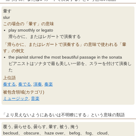
暈す
slur
この場合の「暈す」の意味
play smoothly or legato
滑らかに、またはレガートで演奏する
「滑らかに、またはレガートで演奏する」の意味で使われる「暈
す」の例文
the pianist slurred the most beautiful passage in the sonata
ピアニストはソナタで最も美しい一節を、スラーを付けて演奏し
た
上位語
奏する
,
奏でる
,
演奏
,
奏楽
被包含領域(カテゴリ)
ミュージック
,
音楽
「より見えないようにあるいは不明瞭にする」という意味の類語
覆う, 曇らせる, 曇らす, 暈す, 被う, 掩う
becloud、 obscure、 haze over、 befog、 fog、 cloud、