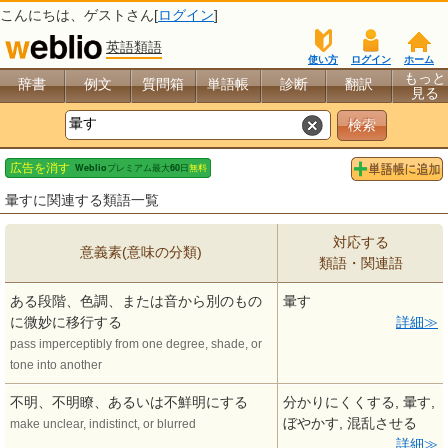
こんにちは、
ゲスト
さん[
ログイン
]
英語類語
使い方
ログイン
ホーム
もっと
辞書
例文
質問箱
単語帳
診断
翻訳
見る
暈すに関連する類語一覧
対応する
意義素(意味の分類)
類語・関連語
ある段階、色調、または音から別のもの
暈す
に微妙に移行する
詳細
pass imperceptibly from one degree, shade, or
tone into another
不明、不明瞭、あるいは不鮮明にする
分かりにくくする, 暈す,
ぼやかす, 混乱させる
make unclear, indistinct, or blurred
詳細