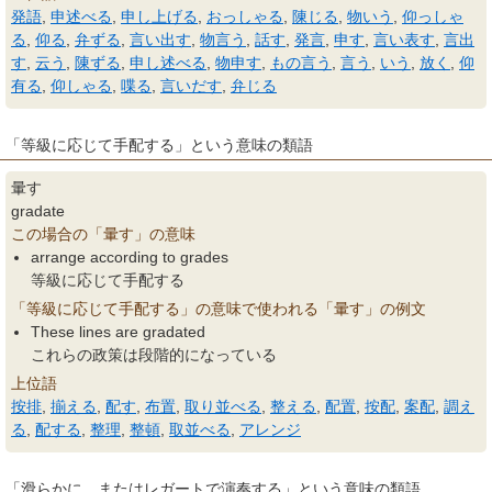
発語
,
申述べる
,
申し上げる
,
おっしゃる
,
陳じる
,
物いう
,
仰っしゃ
る
,
仰る
,
弁ずる
,
言い出す
,
物言う
,
話す
,
発言
,
申す
,
言い表す
,
言出
す
,
云う
,
陳ずる
,
申し述べる
,
物申す
,
もの言う
,
言う
,
いう
,
放く
,
仰
有る
,
仰しゃる
,
喋る
,
言いだす
,
弁じる
「等級に応じて手配する」という意味の類語
暈す
gradate
この場合の「暈す」の意味
arrange according to grades
等級に応じて手配する
「等級に応じて手配する」の意味で使われる「暈す」の例文
These lines are gradated
これらの政策は段階的になっている
上位語
按排
,
揃える
,
配す
,
布置
,
取り並べる
,
整える
,
配置
,
按配
,
案配
,
調え
る
,
配する
,
整理
,
整頓
,
取並べる
,
アレンジ
「滑らかに、またはレガートで演奏する」という意味の類語