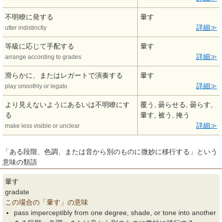
不明瞭に発する
暈す
詳細
utter indistinctly
等級に応じて手配する
暈す
詳細
arrange according to grades
滑らかに、またはレガートで演奏する
暈す
詳細
play smoothly or legato
より見えないようにあるいは不明瞭にす
覆う, 曇らせる, 曇らす,
る
暈す, 被う, 掩う
詳細
make less visible or unclear
「ある段階、色調、または音から別のものに微妙に移行する」という
意味の類語
暈す
gradate
この場合の「暈す」の意味
pass imperceptibly from one degree, shade, or tone into another