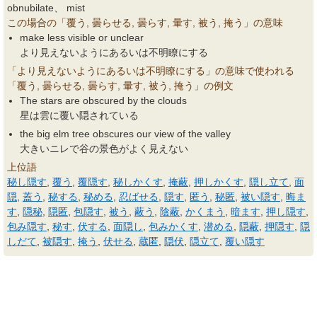
obnubilate、 mist
この場合の「覆う, 曇らせる, 曇らす, 暈す, 被う, 掩う」の意味
make less visible or unclear
より見えないようにあるいは不明瞭にする
「より見えないようにあるいは不明瞭にする」の意味で使われる
「覆う, 曇らせる, 曇らす, 暈す, 被う, 掩う」の例文
The stars are obscured by the clouds
星は雲に覆い隠されている
the big elm tree obscures our view of the valley
大きいニレで谷の景色がよく見えない
上位語
秘し隠す
,
覆う
,
覆隠す
,
秘しかくす
,
掩蔽
,
押しかくす
,
隠し立て
,
面
隠
,
蓋う
,
秘する
,
秘める
,
忍ばせる
,
隠す
,
匿う
,
秘匿
,
被い隠す
,
晦ま
す
,
隠秘
,
隠匿
,
包隠す
,
被う
,
蔽う
,
陰蔽
,
かくまう
,
暗ます
,
押し隠す
,
包み隠す
,
秘す
,
伏する
,
面隠し
,
包みかくす
,
潜める
,
隠蔽
,
押隠す
,
隠
しだて
,
被隠す
,
掩う
,
伏せる
,
蔵匿
,
隠伏
,
隠立て
,
覆い隠す