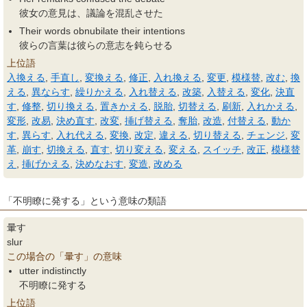
彼女の意見は、議論を混乱させた
Their words obnubilate their intentions
彼らの言葉は彼らの意志を鈍らせる
上位語
入換える
,
手直し
,
変換える
,
修正
,
入れ換える
,
変更
,
模様替
,
改む
,
換
える
,
異ならす
,
繰りかえる
,
入れ替える
,
改築
,
入替える
,
変化
,
決直
す
,
修整
,
切り換える
,
置きかえる
,
脱胎
,
切替える
,
刷新
,
入れかえる
,
変形
,
改易
,
決め直す
,
改変
,
挿げ替える
,
奪胎
,
改造
,
付替える
,
動か
す
,
異らす
,
入れ代える
,
変換
,
改定
,
違える
,
切り替える
,
チェンジ
,
変
革
,
崩す
,
切換える
,
直す
,
切り変える
,
変える
,
スイッチ
,
改正
,
模様替
え
,
挿げかえる
,
決めなおす
,
変造
,
改める
「不明瞭に発する」という意味の類語
暈す
slur
この場合の「暈す」の意味
utter indistinctly
不明瞭に発する
上位語