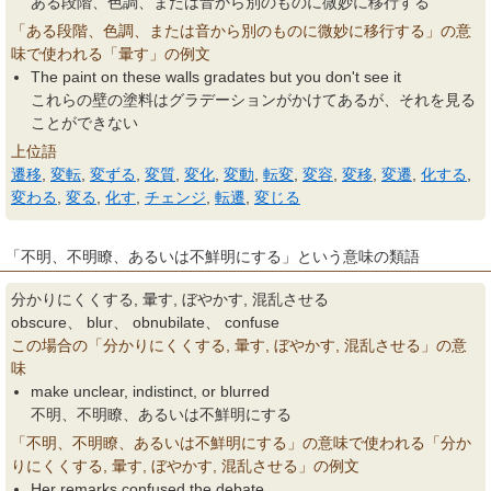
ある段階、色調、または音から別のものに微妙に移行する
「ある段階、色調、または音から別のものに微妙に移行する」の意
味で使われる「暈す」の例文
The paint on these walls gradates but you don't see it
これらの壁の塗料はグラデーションがかけてあるが、それを見る
ことができない
上位語
遷移
,
変転
,
変ずる
,
変質
,
変化
,
変動
,
転変
,
変容
,
変移
,
変遷
,
化する
,
変わる
,
変る
,
化す
,
チェンジ
,
転遷
,
変じる
「不明、不明瞭、あるいは不鮮明にする」という意味の類語
分かりにくくする, 暈す, ぼやかす, 混乱させる
obscure、 blur、 obnubilate、 confuse
この場合の「分かりにくくする, 暈す, ぼやかす, 混乱させる」の意
味
make unclear, indistinct, or blurred
不明、不明瞭、あるいは不鮮明にする
「不明、不明瞭、あるいは不鮮明にする」の意味で使われる「分か
りにくくする, 暈す, ぼやかす, 混乱させる」の例文
Her remarks confused the debate