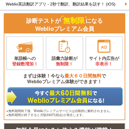
Weblio英語翻訳アプリ - 2秒で翻訳、翻訳結果を話す！ (iOS)
無制限
診断テストが
になる
Weblioプレミアム会員
単語帳への
語彙力診断が
サイト内広告が
登録数増加！
無制限！
非表示！
まずは体験！今なら
最大６０日間無料
で
Weblioプレミアム体験ができます！
※無料期間終了後、Weblioプレミアムサービスは自動的に解約されません。
※無料期間が終了すると月額330円(税込)が発生します。