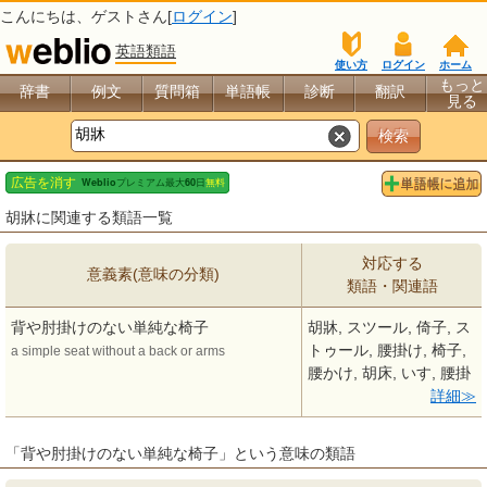
こんにちは、
ゲスト
さん[
ログイン
]
英語類語
使い方
ログイン
ホーム
もっと
辞書
例文
質問箱
単語帳
診断
翻訳
見る
胡牀に関連する類語一覧
対応する
意義素(意味の分類)
類語・関連語
背や肘掛けのない単純な椅子
胡牀, スツール, 倚子, ス
トゥール, 腰掛け, 椅子,
a simple seat without a back or arms
腰かけ, 胡床, いす, 腰掛
詳細
「背や肘掛けのない単純な椅子」という意味の類語