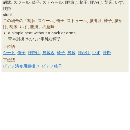
胡牀, スツール, 倚子, ストゥール, 腰掛け, 椅子, 腰かけ, 胡床, いす,
腰掛
stool
この場合の「胡牀, スツール, 倚子, ストゥール, 腰掛け, 椅子, 腰か
け, 胡床, いす, 腰掛」の意味
a simple seat without a back or arms
背や肘掛けのない単純な椅子
上位語
シート
,
倚子
,
腰掛け
,
居敷き
,
椅子
,
居敷
,
腰かけ
,
いす
,
腰掛
下位語
ピアノ演奏用腰掛け
,
ピアノ椅子