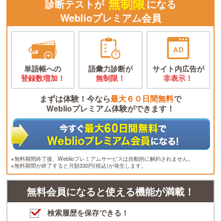
無制限
診断テストが
になる
Weblioプレミアム会員
単語帳への
語彙力診断が
サイト内広告が
登録数増加！
無制限！
非表示！
まずは体験！今なら
最大６０日間無料
で
Weblioプレミアム体験ができます！
※無料期間終了後、Weblioプレミアムサービスは自動的に解約されません。
※無料期間が終了すると月額330円(税込)が発生します。
無料会員になると使える機能が満載！
検索履歴を保存できる！