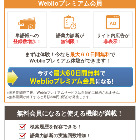
Weblioプレミアム会員
単語帳への
語彙力診断が
サイト内広告が
登録数増加！
無制限！
非表示！
まずは体験！今なら
最大６０日間無料
で
Weblioプレミアム体験ができます！
※無料期間終了後、Weblioプレミアムサービスは自動的に解約されません。
※無料期間が終了すると月額330円(税込)が発生します。
無料会員になると使える機能が満載！
検索履歴を保存できる！
語彙力診断の実施回数増加！