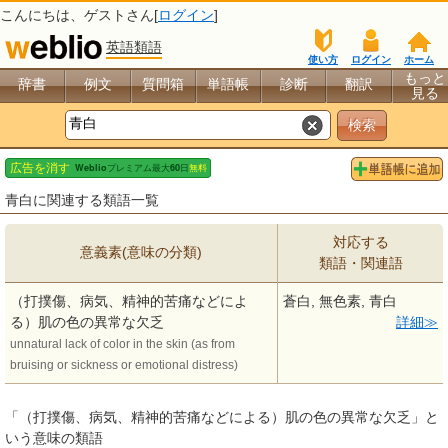
こんにちは、
ゲスト
さん[
ログイン
]
英語類語
使い方
ログイン
ホーム
もっと
辞書
例文
質問箱
単語帳
診断
翻訳
見る
青白に関連する類語一覧
対応する
意義素(意味の分類)
類語・関連語
（打撲傷、病気、精神的苦痛などによ
蒼白, 無色素, 青白
る）肌の色の異常な欠乏
詳細
unnatural lack of color in the skin (as from
bruising or sickness or emotional distress)
「（打撲傷、病気、精神的苦痛などによる）肌の色の異常な欠乏」と
いう意味の類語