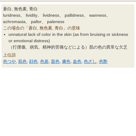
蒼白, 無色素, 青白
luridness、 lividity、 lividness、 pallidness、 wanness、
achromasia、 pallor、 paleness
この場合の「蒼白, 無色素, 青白」の意味
unnatural lack of color in the skin (as from bruising or sickness
or emotional distress)
（打撲傷、病気、精神的苦痛などによる）肌の色の異常な欠乏
上位語
色つや
,
肌色
,
顔色
,
色差
,
面色
,
膚色
,
血色
,
色ざし
,
色艶