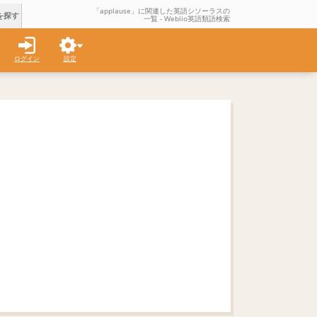
「applause」に関連した英語シソーラスの
を探す
一覧 - Weblio英語類語検索
ログイン
設定