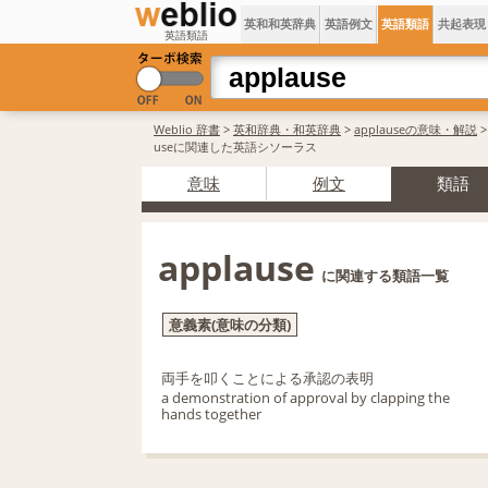
英和和英辞典
英語例文
英語類語
共起表現
英語類語
Weblio 辞書
>
英和辞典・和英辞典
>
applauseの意味・解説
>
useに関連した英語シソーラス
意味
例文
類語
applause
に関連する類語一覧
意義素(意味の分類)
両手を叩くことによる承認の表明
a demonstration of approval by clapping the
hands together