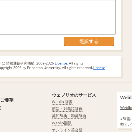
版 (C) 情報通信研究機構, 2009-2026
License
. All rights
yright 2006 by Princeton University. All rights reserved.
License
ウェブリオのサービス
We
・ご要望
Weblio 辞書
せ
Web
類語・対義語辞典
英和辞典・和英辞典
※辞書
Weblio翻訳
照くだ
オンライン英会話