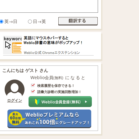
英→日
日→英
こんにちは ゲスト さん
Weblio会員
になると
(無料)
検索履歴を保存できる！
語彙力診断の実施回数増加！
ログイン