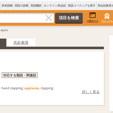
英単語帳
英語力診断
英語翻訳
オンライン英会話
英語コーチングを探す
英会話教室
小窓モード
プレミアム
 appla
共起表現
対応する類語・関連語
hand clapping,
applause
, clapping
詳しく見る