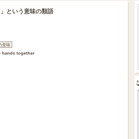
明」という意味の類語
g」の意味
e hands together