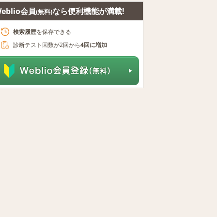
eblio会員
なら便利機能が満載!
(無料)
検索履歴
を保存できる
診断テスト回数が2回から
4回に増加