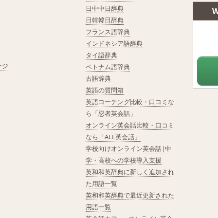
日中中日辞典
W
日韓韓日辞典
フランス語辞典
インドネシア語辞典
タイ語辞典
ージ
ベトナム語辞典
古語辞典
英語の質問箱
英語コーチング比較・口コミな
ら「忍者英会話」
オンライン英会話比較・口コミ
なら「ALL英会話」
学校向けオンライン英会話|中
学・高校への学校導入支援
英和和英辞典に新しく追加され
た用語一覧
英和和英辞典で最近更新された
用語一覧