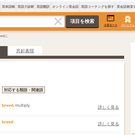
英単語帳
英語力診断
英語翻訳
オンライン英会話
英語コーチングを探す
英会話教室
小窓モード
プレミアム
eedに
共起表現
対応する類語・関連語
breed
, multiply
詳しく見る
breed
詳しく見る