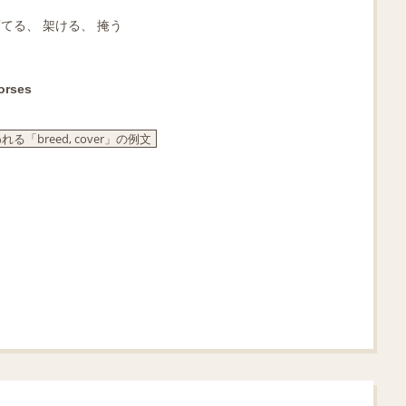
育てる、 架ける、 掩う
horses
breed, cover」の例文