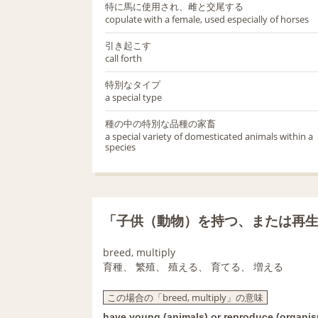
特に馬に使用され、雌と交尾する
copulate with a female, used especially of horses
引き起こす
call forth
特別なタイプ
a special type
種の中の特別な品種の家畜
a special variety of domesticated animals within a
species
「子供（動物）を持つ、または再
breed, multiply
育種、 繁殖、 殖える、 育てる、 増える
この場合の「breed, multiply」の意味
have young (animals) or reproduce (organi