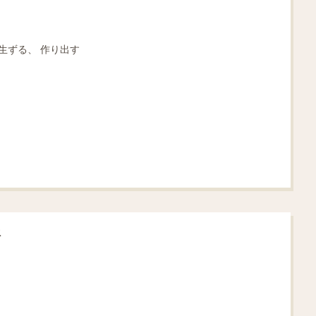
 生ずる、 作り出す
語