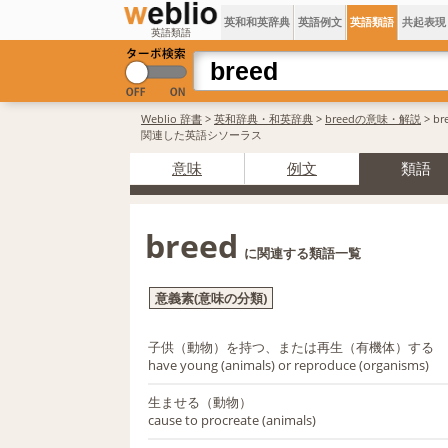
英和和英辞典
英語例文
英語類語
共起表現
英語類語
Weblio 辞書
>
英和辞典・和英辞典
>
breedの意味・解説
> br
関連した英語シソーラス
意味
例文
類語
breed
に関連する類語一覧
意義素(意味の分類)
子供（動物）を持つ、または再生（有機体）する
have young (animals) or reproduce (organisms)
生ませる（動物）
cause to procreate (animals)