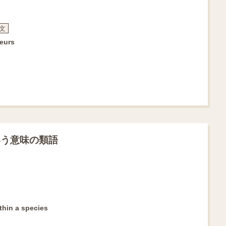
文
neurs
いう意味の類語
thin a species