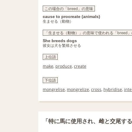
この場合の「breed」の意味
cause to procreate (animals)
生ませる（動物）
「生ませる（動物）」の意味で使われる「breed
She breeds dogs
彼女は犬を繁殖させる
上位語
make
,
produce
,
create
下位語
mongrelise
,
mongrelize
,
cross
,
hybridise
,
int
「特に馬に使用され、雌と交尾す