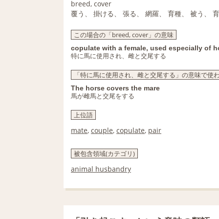
breed, cover
覆う、 掛ける、 張る、 網羅、 育種、 被う、 
この場合の「breed, cover」の意味
copulate with a female, used especially of 
特に馬に使用され、雌と交尾する
「特に馬に使用され、雌と交尾する」の意味で使われる「
The horse covers the mare
馬が雌馬と交尾をする
上位語
mate
,
couple
,
copulate
,
pair
被包含領域(カテゴリ)
animal husbandry