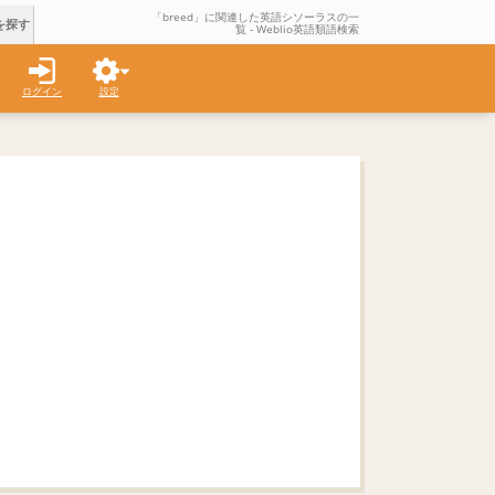
「breed」に関連した英語シソーラスの一
を探す
覧 - Weblio英語類語検索
ログイン
設定