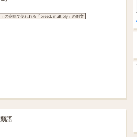
で使われる「breed, multiply」の例文
の類語