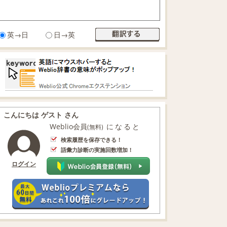
英→日
日→英
こんにちは ゲスト さん
Weblio会員
になると
(無料)
検索履歴を保存できる！
語彙力診断の実施回数増加！
ログイン