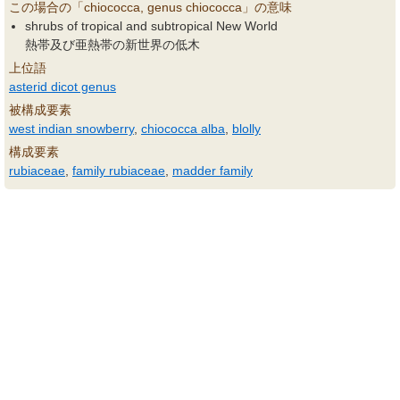
この場合の「chiococca, genus chiococca」の意味
shrubs of tropical and subtropical New World
熱帯及び亜熱帯の新世界の低木
上位語
asterid dicot genus
被構成要素
west indian snowberry
,
chiococca alba
,
blolly
構成要素
rubiaceae
,
family rubiaceae
,
madder family