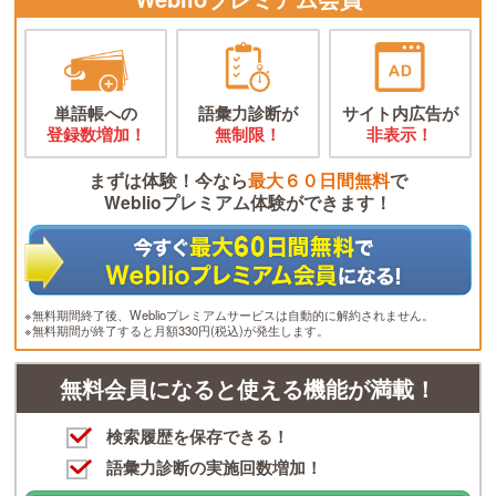
単語帳への
語彙力診断が
サイト内広告が
登録数増加！
無制限！
非表示！
まずは体験！今なら
最大６０日間無料
で
Weblioプレミアム体験ができます！
※無料期間終了後、Weblioプレミアムサービスは自動的に解約されません。
※無料期間が終了すると月額330円(税込)が発生します。
無料会員になると使える機能が満載！
検索履歴を保存できる！
語彙力診断の実施回数増加！