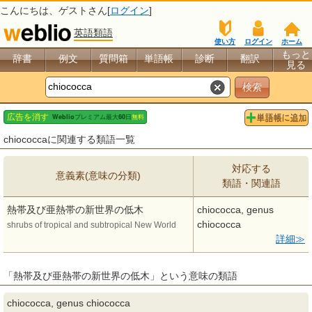
こんにちは、
ゲスト
さん[
ログイン
]
英語類語
使い方
ログイン
ホーム
もっと
辞書
例文
質問箱
単語帳
診断
翻訳
見る
chiococcaに関連する類語一覧
対応する
意義素(意味の分類)
類語・関連語
熱帯及び亜熱帯の新世界の低木
chiococca, genus
chiococca
shrubs of tropical and subtropical New World
詳細
「熱帯及び亜熱帯の新世界の低木」という意味の類語
chiococca, genus chiococca