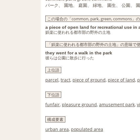
パーク、 園地、 庭園、 緑地、 園生、 公園、 
この場合の「common, park, green, commons
a piece of open land for recreational use in
娯楽に使われる都市部の野外の土地
「娯楽に使われる都市部の野外の土地」の意味で使われる「co
they went for a walk in the park
彼らは公園に散歩に行った
上位語
parcel
,
tract
,
piece of ground
,
piece of land
,
p
下位語
funfair
,
pleasure ground
,
amusement park
,
v
構成要素
urban area
,
populated area