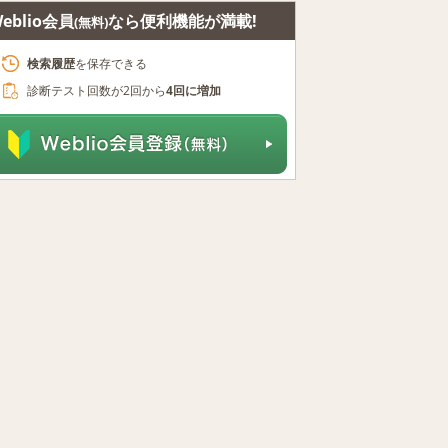
eblio会員
なら便利機能が満載!
(無料)
検索履歴
を保存できる
診断テスト回数が2回から
4回に増加