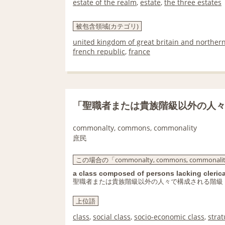
estate of the realm
,
estate
,
the three estates
被包含領域(カテゴリ)
united kingdom of great britain and northern
french republic
,
france
「聖職者または貴族階級以外の人
commonalty, commons, commonality
庶民
この場合の「commonalty, commons, commona
a class composed of persons lacking clerica
聖職者または貴族階級以外の人々で構成される階級
上位語
class
,
social class
,
socio-economic class
,
stra