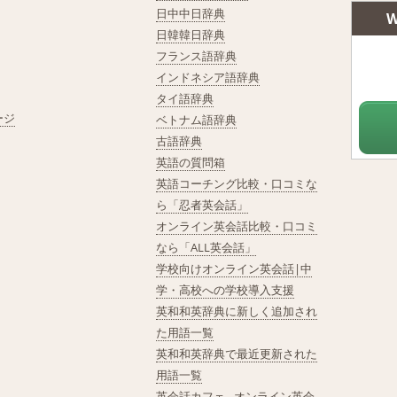
日中中日辞典
W
日韓韓日辞典
フランス語辞典
インドネシア語辞典
タイ語辞典
ージ
ベトナム語辞典
古語辞典
英語の質問箱
英語コーチング比較・口コミな
ら「忍者英会話」
オンライン英会話比較・口コミ
なら「ALL英会話」
学校向けオンライン英会話|中
学・高校への学校導入支援
英和和英辞典に新しく追加され
た用語一覧
英和和英辞典で最近更新された
用語一覧
英会話カフェ - オンライン英会