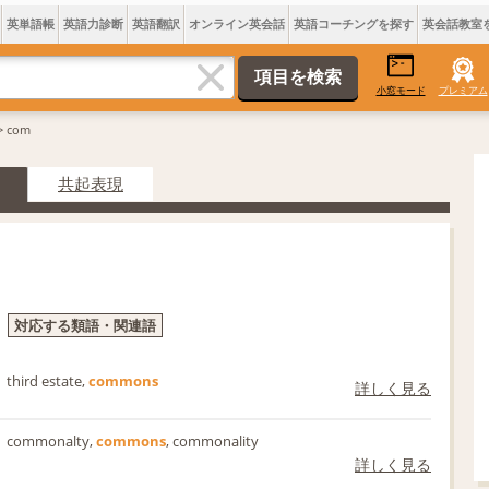
英単語帳
英語力診断
英語翻訳
オンライン英会話
英語コーチングを探す
英会話教室
小窓モード
プレミアム
> com
共起表現
対応する類語・関連語
third estate,
commons
詳しく見る
commonalty,
commons
, commonality
詳しく見る