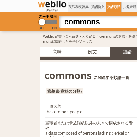
英和和英辞典
英語例文
英語類語
共起表現
英語類語
Weblio 辞書
>
英和辞典・和英辞典
>
commonsの意味・解説
monsに関連した英語シソーラス
意味
例文
類語
commons
に関連する類語一覧
意義素(意味の分類)
一般大衆
the common people
聖職者または貴族階級以外の人々で構成される階
級
a class composed of persons lacking clerical or