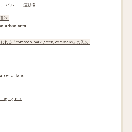
園、 パルコ、 運動場
」の意味
 an urban area
mmon, park, green, commons」の例文
arcel of land
illage green