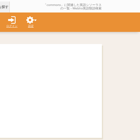
「commons」に関連した英語シソーラス
を探す
の一覧 - Weblio英語類語検索
ログイン
設定