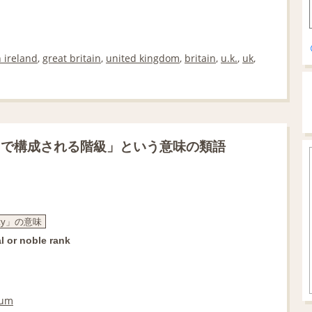
 ireland
,
great britain
,
united kingdom
,
britain
,
u.k.
,
uk
,
々で構成される階級」という意味の類語
lity」の意味
l or noble rank
tum