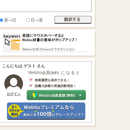
英→日
日→英
こんにちは ゲスト さん
Weblio会員
になると
(無料)
検索履歴を保存できる！
語彙力診断の実施回数増加！
ログイン