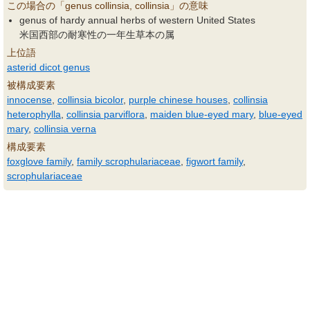
この場合の「genus collinsia, collinsia」の意味
genus of hardy annual herbs of western United States
米国西部の耐寒性の一年生草本の属
上位語
asterid dicot genus
被構成要素
innocense
,
collinsia bicolor
,
purple chinese houses
,
collinsia
heterophylla
,
collinsia parviflora
,
maiden blue-eyed mary
,
blue-eyed
mary
,
collinsia verna
構成要素
foxglove family
,
family scrophulariaceae
,
figwort family
,
scrophulariaceae