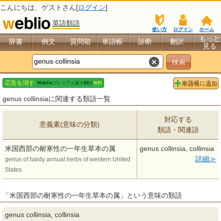
こんにちは、
ゲスト
さん[
ログイン
]
英語類語
使い方
ログイン
ホーム
もっと
辞書
例文
質問箱
単語帳
診断
翻訳
見る
genus collinsiaに関連する類語一覧
対応する
意義素(意味の分類)
類語・関連語
米国西部の耐寒性の一年生草本の属
genus collinsia, collinsia
詳細
genus of hardy annual herbs of western United
States
「米国西部の耐寒性の一年生草本の属」という意味の類語
genus collinsia, collinsia