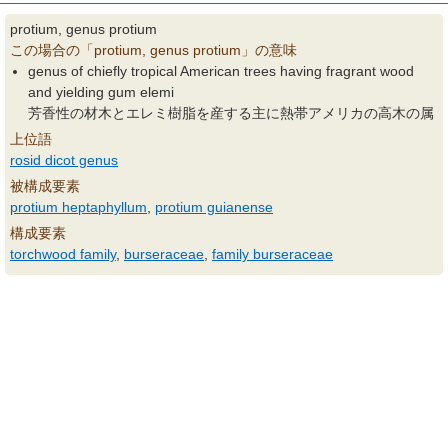
protium, genus protium
この場合の「protium, genus protium」の意味
genus of chiefly tropical American trees having fragrant wood
and yielding gum elemi
芳香性の材木とエレミ樹脂を産する主に熱帯アメリカの高木の属
上位語
rosid dicot genus
被構成要素
protium heptaphyllum
,
protium guianense
構成要素
torchwood family
,
burseraceae
,
family burseraceae