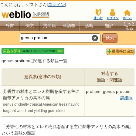
こんにちは、
ゲスト
さん[
ログイン
]
英語類語
使い方
ログイン
ホーム
もっと
辞書
例文
質問箱
単語帳
診断
翻訳
見る
genus protiumに関連する類語一覧
対応する
意義素(意味の分類)
類語・関連語
芳香性の材木とエレミ樹脂を産する主に
protium, genus protium
熱帯アメリカの高木の属
詳細
genus of chiefly tropical American trees having
fragrant wood and yielding gum elemi
「芳香性の材木とエレミ樹脂を産する主に熱帯アメリカの高木の属」
という意味の類語