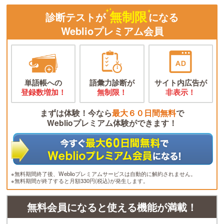
無制限
診断テストが
になる
Weblioプレミアム会員
単語帳への
語彙力診断が
サイト内広告が
登録数増加！
無制限！
非表示！
まずは体験！今なら
最大６０日間無料
で
Weblioプレミアム体験ができます！
※無料期間終了後、Weblioプレミアムサービスは自動的に解約されません。
※無料期間が終了すると月額330円(税込)が発生します。
無料会員になると使える機能が満載！