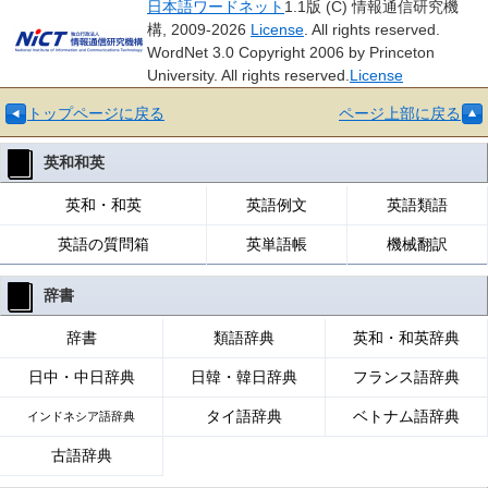
日本語ワードネット
1.1版 (C) 情報通信研究機
構, 2009-2026
License
. All rights reserved.
WordNet 3.0 Copyright 2006 by Princeton
University. All rights reserved.
License
トップページに戻る
ページ上部に戻る
英和和英
英和・和英
英語例文
英語類語
英語の質問箱
英単語帳
機械翻訳
辞書
辞書
類語辞典
英和・和英辞典
日中・中日辞典
日韓・韓日辞典
フランス語辞典
タイ語辞典
ベトナム語辞典
インドネシア語辞典
古語辞典