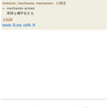
motorize, mechanise, mechanize」の例文
mechanize armies
軍隊を機甲化する
上位語
equip
,
fit out
,
outfit
,
fit