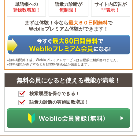
単語帳への
語彙力診断が
サイト内広告が
登録数増加！
無制限！
非表示！
まずは体験！今なら
最大６０日間無料
で
Weblioプレミアム体験ができます！
※無料期間終了後、Weblioプレミアムサービスは自動的に解約されません。
※無料期間が終了すると月額330円(税込)が発生します。
無料会員になると使える機能が満載！
検索履歴を保存できる！
語彙力診断の実施回数増加！