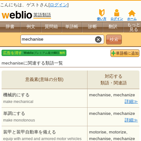
こんにちは、
ゲスト
さん[
ログイン
]
英語類語
使い方
ログイン
ホーム
もっと
辞書
例文
質問箱
単語帳
診断
翻訳
見る
mechaniseに関連する類語一覧
対応する
意義素(意味の分類)
類語・関連語
機械的にする
mechanise, mechanize
詳細
make mechanical
単調にする
mechanise, mechanize
詳細
make monotonous
装甲と装甲自動車を備える
motorise, motorize,
mechanise, mechanize
equip with armed and armored motor vehicles