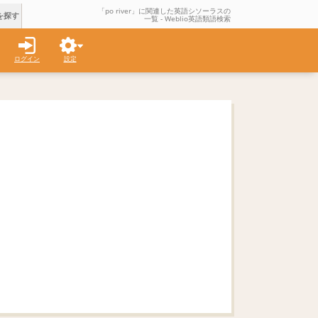
「po river」に関連した英語シソーラスの
を探す
一覧 - Weblio英語類語検索
ログイン
設定