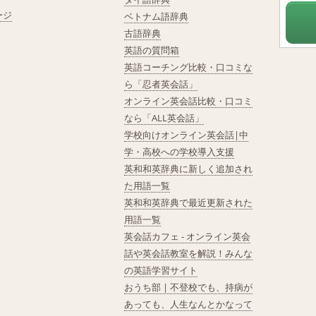
ージ
ベトナム語辞典
古語辞典
英語の質問箱
英語コーチング比較・口コミな
ら「忍者英会話」
オンライン英会話比較・口コミ
なら「ALL英会話」
学校向けオンライン英会話|中
学・高校への学校導入支援
英和和英辞典に新しく追加され
た用語一覧
英和和英辞典で最近更新された
用語一覧
英会話カフェ - オンライン英会
話や英会話教室を解説！みんな
の英語学習サイト
おうち部 | 不登校でも、持病が
あっても、人生なんとかなって