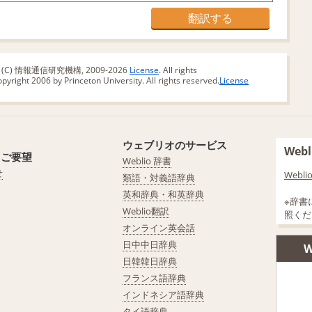
版 (C) 情報通信研究機構, 2009-2026
License
. All rights
yright 2006 by Princeton University. All rights reserved.
License
ウェブリオのサービス
We
・ご要望
Weblio 辞書
せ
Web
類語・対義語辞典
英和辞典・和英辞典
※辞書
Weblio翻訳
照くだ
オンライン英会話
日中中日辞典
W
日韓韓日辞典
フランス語辞典
インドネシア語辞典
タイ語辞典