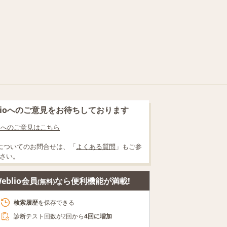
blioへのご意見をお待ちしております
lioへのご意見はこちら
についてのお問合せは、「
よくある質問
」もご参
さい。
eblio会員
なら便利機能が満載!
(無料)
検索履歴
を保存できる
診断テスト回数が2回から
4回に増加