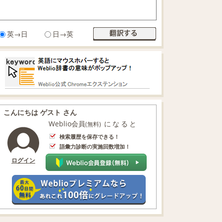
英→日
日→英
こんにちは ゲスト さん
Weblio会員
になると
(無料)
検索履歴を保存できる！
語彙力診断の実施回数増加！
ログイン