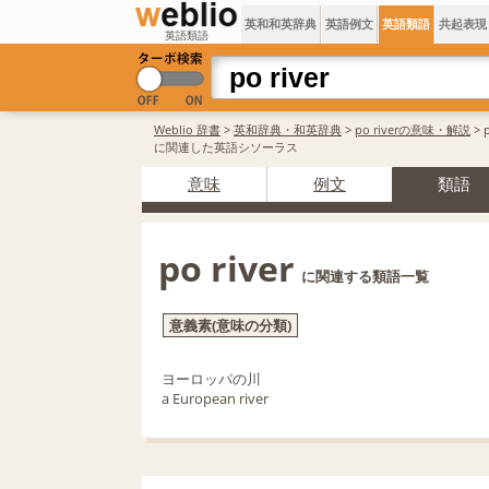
英和和英辞典
英語例文
英語類語
共起表現
英語類語
Weblio 辞書
>
英和辞典・和英辞典
>
po riverの意味・解説
> p
に関連した英語シソーラス
意味
例文
類語
po river
に関連する類語一覧
意義素(意味の分類)
ヨーロッパの川
a European river