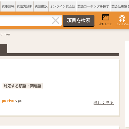
英単語帳
英語力診断
英語翻訳
オンライン英会話
英語コーチングを探す
英会話教室
小窓モード
プレミアム
o river
対応する類語・関連語
po river
, po
詳しく見る