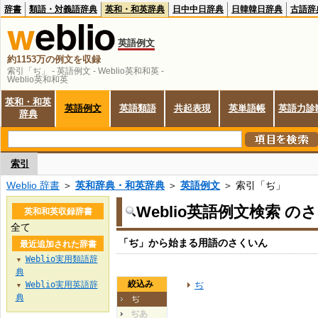
辞書
類語・対義語辞典
英和・和英辞典
日中中日辞典
日韓韓日辞典
古語辞
英語例文
約1153万の例文を収録
索引「ぢ」 - 英語例文 - Weblio英和和英 -
Weblio英和和英
英和・和英
英語例文
英語類語
共起表現
英単語帳
英語力診
辞典
索引
Weblio 辞書
＞
英和辞典・和英辞典
＞
英語例文
＞ 索引「ぢ」
Weblio英語例文検索 の
英和和英収録辞書
全て
「ぢ」から始まる用語のさくいん
最近追加された辞書
Weblio実用類語辞
▼
典
絞込み
Weblio実用英語辞
ぢ
▼
典
ぢ
ぢあ