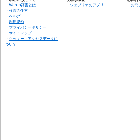
・
Weblio辞書とは
・
ウェブリオのアプリ
・
お問
・
検索の仕方
・
ヘルプ
・
利用規約
・
プライバシーポリシー
・
サイトマップ
・
クッキー・アクセスデータに
ついて