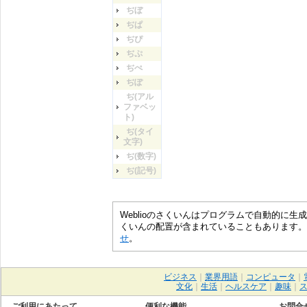
ぢぼ
ぢぱ
ぢぴ
ぢぷ
ぢぺ
ぢぽ
ぢ(アル
ファベッ
ト)
ぢ(タイ
文字)
ぢ(数字)
ぢ(記号)
Weblioのさくいんはプログラムで自動的に
くいんの配置が含まれていることもあります。
せ
。
ビジネス
｜
業界用語
｜
コンピュータ
｜
文化
｜
生活
｜
ヘルスケア
｜
趣味
｜
ご利用にあたって
便利な機能
お問合